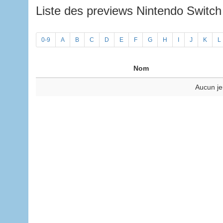
Liste des previews Nintendo Switc
0-9
A
B
C
D
E
F
G
H
I
J
K
L
Nom
Aucun je