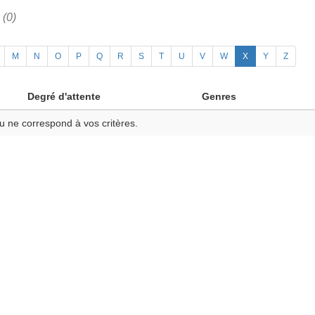
h
(0)
M
N
O
P
Q
R
S
T
U
V
W
X
Y
Z
Degré d'attente
Genres
u ne correspond à vos critères.