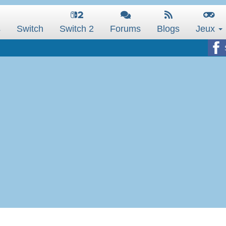
s
Switch
Switch 2
Forums
Blogs
Jeux