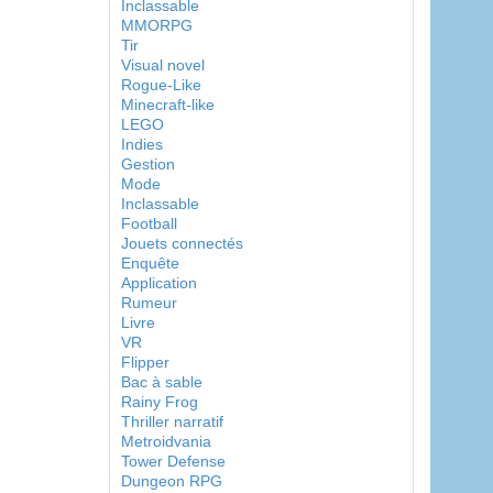
Inclassable
MMORPG
Tir
Visual novel
Rogue-Like
Minecraft-like
LEGO
Indies
Gestion
Mode
Inclassable
Football
Jouets connectés
Enquête
Application
Rumeur
Livre
VR
Flipper
Bac à sable
Rainy Frog
Thriller narratif
Metroidvania
Tower Defense
Dungeon RPG