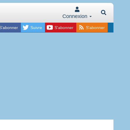
Connexion
S'abonner
Suivre
S'abonner
S'abonner