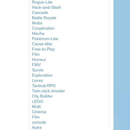
Rogue-Lite
Hack-and-Slash
Cascade
Battle Royale
Moba
Coopération
Mecha
Pokémon-Like
Casse-tête
Free-to-Play
Film
Horreur
FMV
Survie
Exploration
Livres
Tactical-RPG
Twin-stick shooter
City Builder
LEGO
Multi
Cinéma
Film
console
Autre