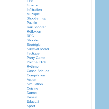
FPS
Guerre
Infiltration
Musique
Shoot'em up
Puzzle
Rail Shooter
Réflexion
RPG
Shooter
Stratégie
Survival horror
Tactique
Party Game
Point & Click
Rythme
Casse Briques
Compilation
Action
Simulation
Cuisine
Danse
Dessin
Educatif
Sport