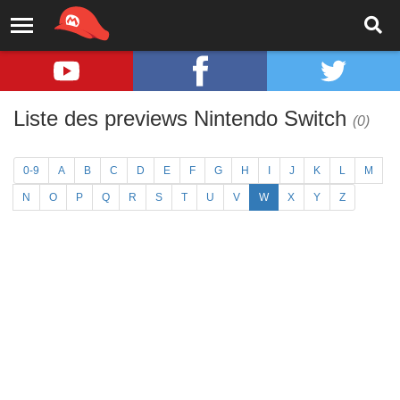
Liste des previews Nintendo Switch
(0)
0-9
A
B
C
D
E
F
G
H
I
J
K
L
M
N
O
P
Q
R
S
T
U
V
W
X
Y
Z