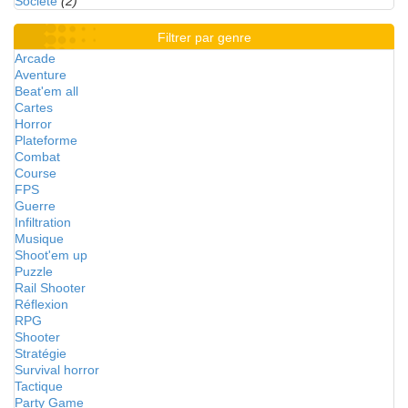
Société
(2)
Filtrer par genre
Arcade
Aventure
Beat'em all
Cartes
Horror
Plateforme
Combat
Course
FPS
Guerre
Infiltration
Musique
Shoot'em up
Puzzle
Rail Shooter
Réflexion
RPG
Shooter
Stratégie
Survival horror
Tactique
Party Game