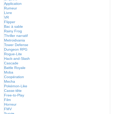
Application
Rumeur
Livre
VR
Flipper
Bac à sable
Rainy Frog
Thriller narratif
Metroidvania
Tower Defense
Dungeon RPG
Rogue-Lite
Hack-and-Slash
Cascade
Battle Royale
Moba
Coopération
Mecha
Pokémon-Like
Casse-tête
Free-to-Play
Film
Horreur
FMV
Survie