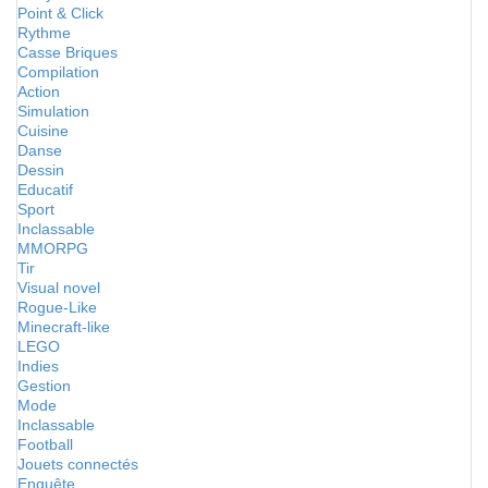
Point & Click
Rythme
Casse Briques
Compilation
Action
Simulation
Cuisine
Danse
Dessin
Educatif
Sport
Inclassable
MMORPG
Tir
Visual novel
Rogue-Like
Minecraft-like
LEGO
Indies
Gestion
Mode
Inclassable
Football
Jouets connectés
Enquête