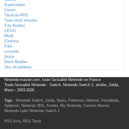
Exploration
Livres
Tactical-RPG
Twin-stick shooter
City Builder
LEGO
Multi
Cinéma
Film
console
Autre
Deck Builder
Jeu de plateau
Nintendo-master.com, toute l'actualité Nintendo en France
Toute l'actualité Nintendo : Switch, Nintendo Switch 2, amiibo, Zelda,
Mario - 2003-2026
Tags :
Nintendo Switch
,
Zelda
,
Mario
,
Pokémon
,
Metroid
,
Xenoblade
,
Splatoon
,
Nintendo 3DS
,
Amiibo
,
My Nintendo
,
Cartoon Master
,
Nintendo Labo
Nintendo Switch 2
RSS Actu
,
RSS Tests