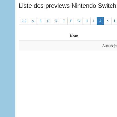
Liste des previews Nintendo Switc
0-9
A
B
C
D
E
F
G
H
I
J
K
L
Nom
Aucun je