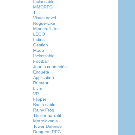
Inclassable
MMORPG
Tir
Visual novel
Rogue-Like
Minecraft-like
LEGO
Indies
Gestion
Mode
Inclassable
Football
Jouets connectés
Enquête
Application
Rumeur
Livre
VR
Flipper
Bac à sable
Rainy Frog
Thriller narratif
Metroidvania
Tower Defense
Dungeon RPG