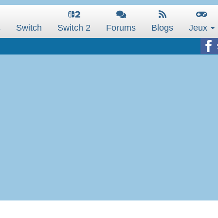
s
Switch
Switch 2
Forums
Blogs
Jeux