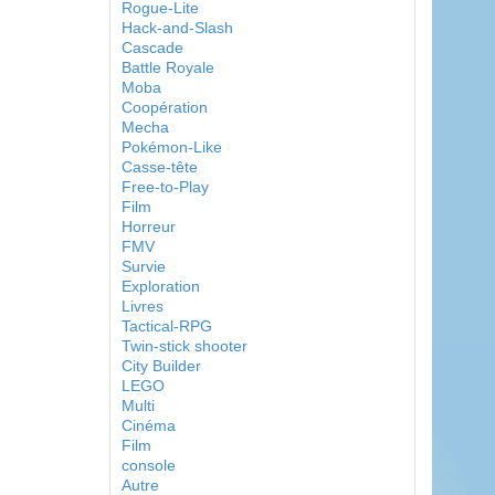
Rogue-Lite
Hack-and-Slash
Cascade
Battle Royale
Moba
Coopération
Mecha
Pokémon-Like
Casse-tête
Free-to-Play
Film
Horreur
FMV
Survie
Exploration
Livres
Tactical-RPG
Twin-stick shooter
City Builder
LEGO
Multi
Cinéma
Film
console
Autre