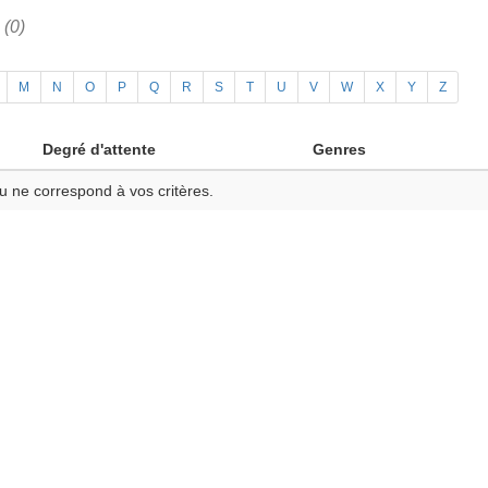
h
(0)
M
N
O
P
Q
R
S
T
U
V
W
X
Y
Z
Degré d'attente
Genres
u ne correspond à vos critères.