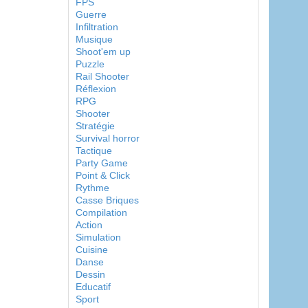
FPS
Guerre
Infiltration
Musique
Shoot'em up
Puzzle
Rail Shooter
Réflexion
RPG
Shooter
Stratégie
Survival horror
Tactique
Party Game
Point & Click
Rythme
Casse Briques
Compilation
Action
Simulation
Cuisine
Danse
Dessin
Educatif
Sport