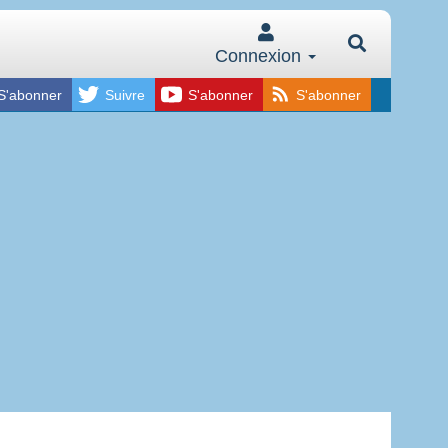
Connexion
S'abonner
Suivre
S'abonner
S'abonner