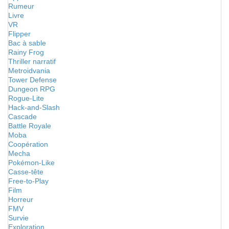
Rumeur
Livre
VR
Flipper
Bac à sable
Rainy Frog
Thriller narratif
Metroidvania
Tower Defense
Dungeon RPG
Rogue-Lite
Hack-and-Slash
Cascade
Battle Royale
Moba
Coopération
Mecha
Pokémon-Like
Casse-tête
Free-to-Play
Film
Horreur
FMV
Survie
Exploration