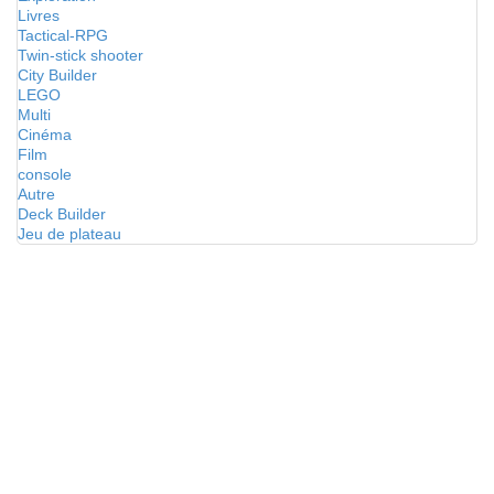
Livres
Tactical-RPG
Twin-stick shooter
City Builder
LEGO
Multi
Cinéma
Film
console
Autre
Deck Builder
Jeu de plateau