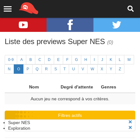
Liste des previews Super NES
(0)
0-9
A
B
C
D
E
F
G
H
I
J
K
L
M
N
O
P
Q
R
S
T
U
V
W
X
Y
Z
Nom
Degré d'attente
Genres
Aucun jeu ne correspond à vos critères.
Filtres actifs
Super NES
Exploration