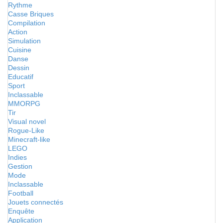
Rythme
Casse Briques
Compilation
Action
Simulation
Cuisine
Danse
Dessin
Educatif
Sport
Inclassable
MMORPG
Tir
Visual novel
Rogue-Like
Minecraft-like
LEGO
Indies
Gestion
Mode
Inclassable
Football
Jouets connectés
Enquête
Application