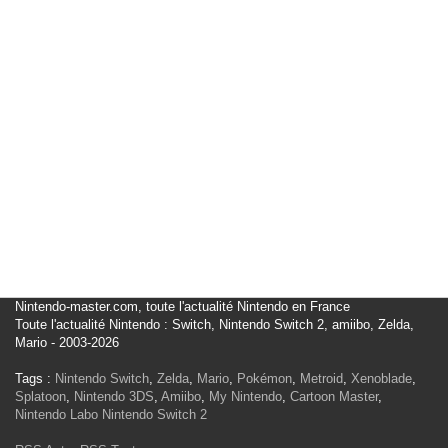
Nintendo-master.com, toute l'actualité Nintendo en France
Toute l'actualité Nintendo : Switch, Nintendo Switch 2, amiibo, Zelda,
Mario - 2003-2026
Tags :
Nintendo Switch
,
Zelda
,
Mario
,
Pokémon
,
Metroid
,
Xenoblade
,
Splatoon
,
Nintendo 3DS
,
Amiibo
,
My Nintendo
,
Cartoon Master
,
Nintendo Labo
Nintendo Switch 2