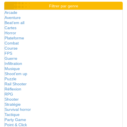
Filtrer par genre
Arcade
Aventure
Beat'em all
Cartes
Horror
Plateforme
Combat
Course
FPS
Guerre
Infiltration
Musique
Shoot'em up
Puzzle
Rail Shooter
Réflexion
RPG
Shooter
Stratégie
Survival horror
Tactique
Party Game
Point & Click