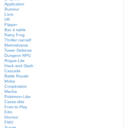
Application
Rumeur
Livre
VR
Flipper
Bac à sable
Rainy Frog
Thriller narratif
Metroidvania
Tower Defense
Dungeon RPG
Rogue-Lite
Hack-and-Slash
Cascade
Battle Royale
Moba
Coopération
Mecha
Pokémon-Like
Casse-tête
Free-to-Play
Film
Horreur
FMV
Survie