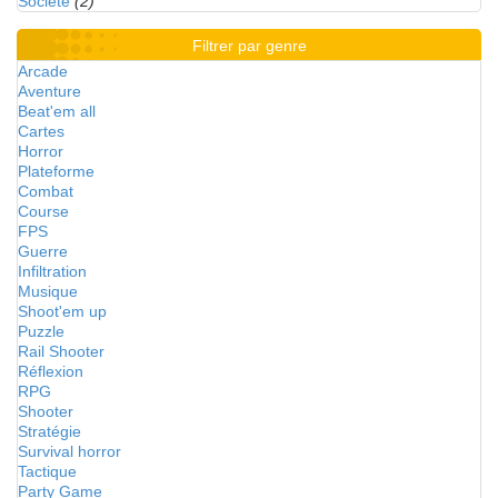
Société
(2)
Filtrer par genre
Arcade
Aventure
Beat'em all
Cartes
Horror
Plateforme
Combat
Course
FPS
Guerre
Infiltration
Musique
Shoot'em up
Puzzle
Rail Shooter
Réflexion
RPG
Shooter
Stratégie
Survival horror
Tactique
Party Game