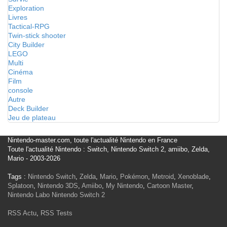
Exploration
Livres
Tactical-RPG
Twin-stick shooter
City Builder
LEGO
Multi
Cinéma
Film
console
Autre
Deck Builder
Jeu de plateau
Nintendo-master.com, toute l'actualité Nintendo en France
Toute l'actualité Nintendo : Switch, Nintendo Switch 2, amiibo, Zelda,
Mario - 2003-2026
Tags :
Nintendo Switch
,
Zelda
,
Mario
,
Pokémon
,
Metroid
,
Xenoblade
,
Splatoon
,
Nintendo 3DS
,
Amiibo
,
My Nintendo
,
Cartoon Master
,
Nintendo Labo
Nintendo Switch 2
RSS Actu
,
RSS Tests