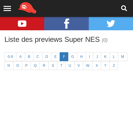
Liste des previews Super NES
(0)
0-9
A
B
C
D
E
F
G
H
I
J
K
L
M
N
O
P
Q
R
S
T
U
V
W
X
Y
Z