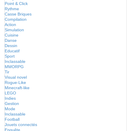
Point & Click
Rythme
Casse Briques
Compilation
Action
Simulation
Cuisine
Danse
Dessin
Educatif
Sport
Inclassable
MMORPG
Tir
Visual novel
Rogue-Like
Minecraft-like
LEGO
Indies
Gestion
Mode
Inclassable
Football
Jouets connectés
Enquête