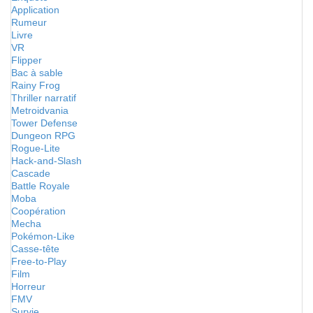
Application
Rumeur
Livre
VR
Flipper
Bac à sable
Rainy Frog
Thriller narratif
Metroidvania
Tower Defense
Dungeon RPG
Rogue-Lite
Hack-and-Slash
Cascade
Battle Royale
Moba
Coopération
Mecha
Pokémon-Like
Casse-tête
Free-to-Play
Film
Horreur
FMV
Survie