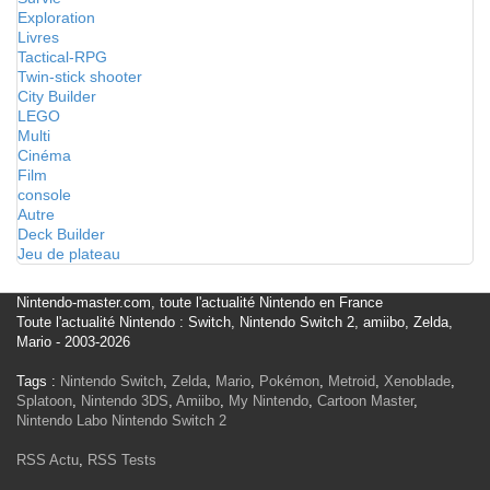
Exploration
Livres
Tactical-RPG
Twin-stick shooter
City Builder
LEGO
Multi
Cinéma
Film
console
Autre
Deck Builder
Jeu de plateau
Nintendo-master.com, toute l'actualité Nintendo en France
Toute l'actualité Nintendo : Switch, Nintendo Switch 2, amiibo, Zelda,
Mario - 2003-2026
Tags :
Nintendo Switch
,
Zelda
,
Mario
,
Pokémon
,
Metroid
,
Xenoblade
,
Splatoon
,
Nintendo 3DS
,
Amiibo
,
My Nintendo
,
Cartoon Master
,
Nintendo Labo
Nintendo Switch 2
RSS Actu
,
RSS Tests