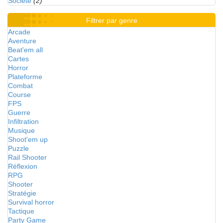
Société
(2)
Filtrer par genre
Arcade
Aventure
Beat'em all
Cartes
Horror
Plateforme
Combat
Course
FPS
Guerre
Infiltration
Musique
Shoot'em up
Puzzle
Rail Shooter
Réflexion
RPG
Shooter
Stratégie
Survival horror
Tactique
Party Game