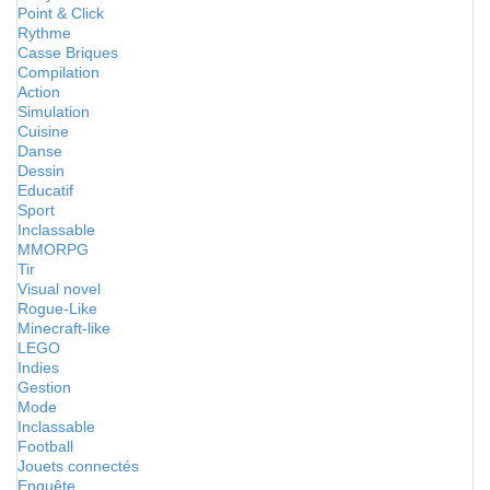
Point & Click
Rythme
Casse Briques
Compilation
Action
Simulation
Cuisine
Danse
Dessin
Educatif
Sport
Inclassable
MMORPG
Tir
Visual novel
Rogue-Like
Minecraft-like
LEGO
Indies
Gestion
Mode
Inclassable
Football
Jouets connectés
Enquête