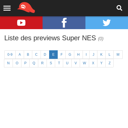
Liste des previews Super NES
(0)
0-9
A
B
C
D
E
F
G
H
I
J
K
L
M
N
O
P
Q
R
S
T
U
V
W
X
Y
Z