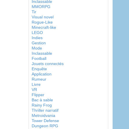
Inclassable
MMORPG
Tir
Visual novel
Rogue-Like
Minecraft-like
LEGO
Indies
Gestion
Mode
Inclassable
Football
Jouets connectés
Enquête
Application
Rumeur
Livre
VR
Flipper
Bac à sable
Rainy Frog
Thriller narratif
Metroidvania
Tower Defense
Dungeon RPG