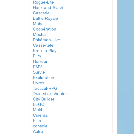
Rogue-Lite
Hack-and-Slash
Cascade
Battle Royale
Moba
Coopération
Mecha
Pokémon-Like
Casse-tête
Free-to-Play
Film
Horreur
FMV
Survie
Exploration
Livres
Tactical-RPG
Twin-stick shooter
City Builder
LEGO
Multi
Cinéma
Film
console
Autre