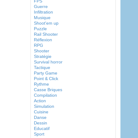
FPS
Guerre
Infiltration
Musique
Shoot'em up
Puzzle
Rail Shooter
Réflexion
RPG
Shooter
Stratégie
Survival horror
Tactique
Party Game
Point & Click
Rythme
Casse Briques
Compilation
Action
Simulation
Cuisine
Danse
Dessin
Educatif
Sport