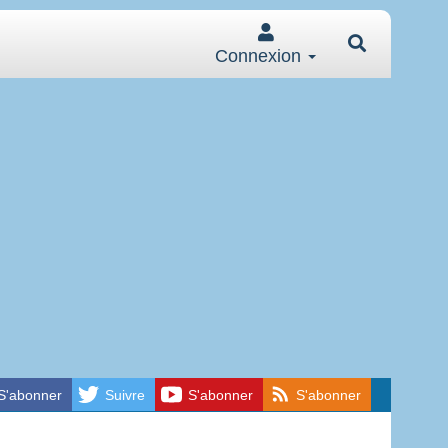
Connexion
S'abonner
Suivre
S'abonner
S'abonner