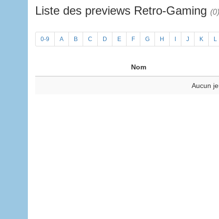
Liste des previews Retro-Gaming
(0
0-9
A
B
C
D
E
F
G
H
I
J
K
L
Nom
Aucun je