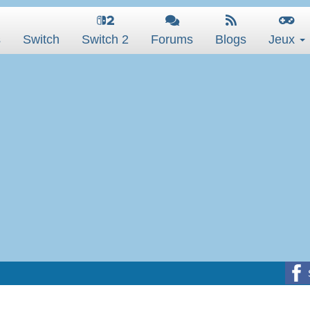
s
Switch
Switch 2
Forums
Blogs
Jeux