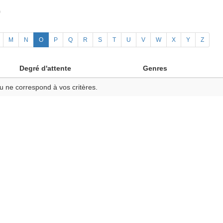
)
M
N
O
P
Q
R
S
T
U
V
W
X
Y
Z
Degré d'attente
Genres
u ne correspond à vos critères.