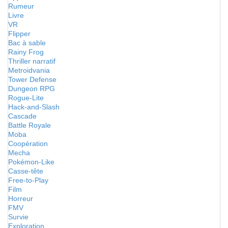
Rumeur
Livre
VR
Flipper
Bac à sable
Rainy Frog
Thriller narratif
Metroidvania
Tower Defense
Dungeon RPG
Rogue-Lite
Hack-and-Slash
Cascade
Battle Royale
Moba
Coopération
Mecha
Pokémon-Like
Casse-tête
Free-to-Play
Film
Horreur
FMV
Survie
Exploration