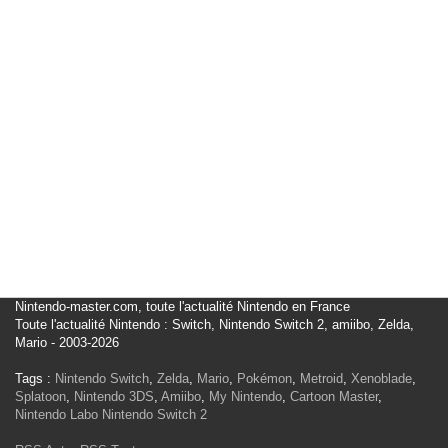
Nintendo-master.com, toute l'actualité Nintendo en France
Toute l'actualité Nintendo : Switch, Nintendo Switch 2, amiibo, Zelda,
Mario - 2003-2026
Tags :
Nintendo Switch
,
Zelda
,
Mario
,
Pokémon
,
Metroid
,
Xenoblade
,
Splatoon
,
Nintendo 3DS
,
Amiibo
,
My Nintendo
,
Cartoon Master
,
Nintendo Labo
Nintendo Switch 2