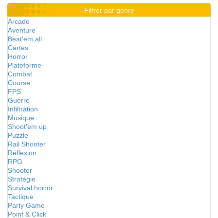
Filtrer par genre
Arcade
Aventure
Beat'em all
Cartes
Horror
Plateforme
Combat
Course
FPS
Guerre
Infiltration
Musique
Shoot'em up
Puzzle
Rail Shooter
Réflexion
RPG
Shooter
Stratégie
Survival horror
Tactique
Party Game
Point & Click