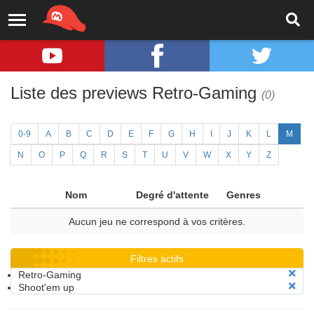
Liste des previews Retro-Gaming
(0)
0-9
A
B
C
D
E
F
G
H
I
J
K
L
M
N
O
P
Q
R
S
T
U
V
W
X
Y
Z
Nom
Degré d'attente
Genres
Aucun jeu ne correspond à vos critères.
Filtres actifs
Retro-Gaming
Shoot'em up