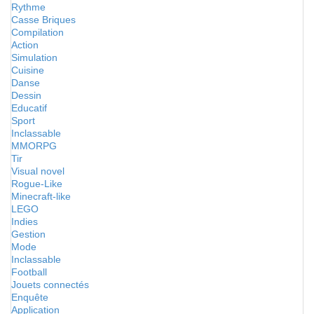
Rythme
Casse Briques
Compilation
Action
Simulation
Cuisine
Danse
Dessin
Educatif
Sport
Inclassable
MMORPG
Tir
Visual novel
Rogue-Like
Minecraft-like
LEGO
Indies
Gestion
Mode
Inclassable
Football
Jouets connectés
Enquête
Application