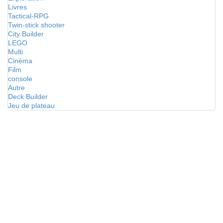
Livres
Tactical-RPG
Twin-stick shooter
City Builder
LEGO
Multi
Cinéma
Film
console
Autre
Deck Builder
Jeu de plateau