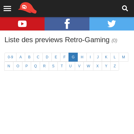
Liste des previews Retro-Gaming
(0)
0-9
A
B
C
D
E
F
G
H
I
J
K
L
M
N
O
P
Q
R
S
T
U
V
W
X
Y
Z