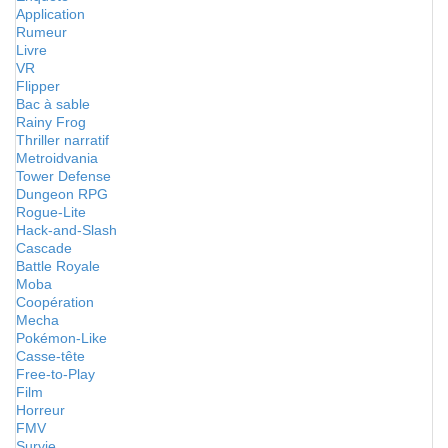
Application
Rumeur
Livre
VR
Flipper
Bac à sable
Rainy Frog
Thriller narratif
Metroidvania
Tower Defense
Dungeon RPG
Rogue-Lite
Hack-and-Slash
Cascade
Battle Royale
Moba
Coopération
Mecha
Pokémon-Like
Casse-tête
Free-to-Play
Film
Horreur
FMV
Survie