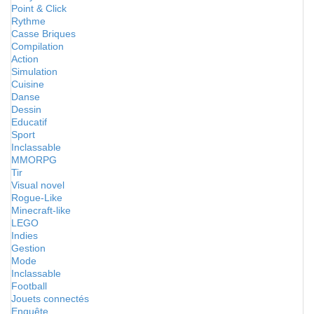
Point & Click
Rythme
Casse Briques
Compilation
Action
Simulation
Cuisine
Danse
Dessin
Educatif
Sport
Inclassable
MMORPG
Tir
Visual novel
Rogue-Like
Minecraft-like
LEGO
Indies
Gestion
Mode
Inclassable
Football
Jouets connectés
Enquête