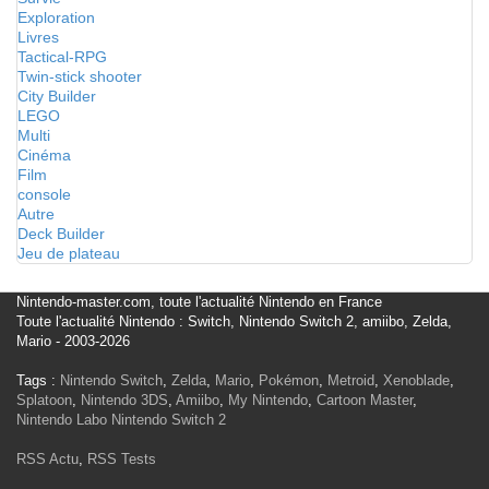
Exploration
Livres
Tactical-RPG
Twin-stick shooter
City Builder
LEGO
Multi
Cinéma
Film
console
Autre
Deck Builder
Jeu de plateau
Nintendo-master.com, toute l'actualité Nintendo en France
Toute l'actualité Nintendo : Switch, Nintendo Switch 2, amiibo, Zelda,
Mario - 2003-2026
Tags :
Nintendo Switch
,
Zelda
,
Mario
,
Pokémon
,
Metroid
,
Xenoblade
,
Splatoon
,
Nintendo 3DS
,
Amiibo
,
My Nintendo
,
Cartoon Master
,
Nintendo Labo
Nintendo Switch 2
RSS Actu
,
RSS Tests