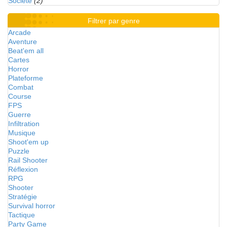
Société
(2)
Filtrer par genre
Arcade
Aventure
Beat'em all
Cartes
Horror
Plateforme
Combat
Course
FPS
Guerre
Infiltration
Musique
Shoot'em up
Puzzle
Rail Shooter
Réflexion
RPG
Shooter
Stratégie
Survival horror
Tactique
Party Game