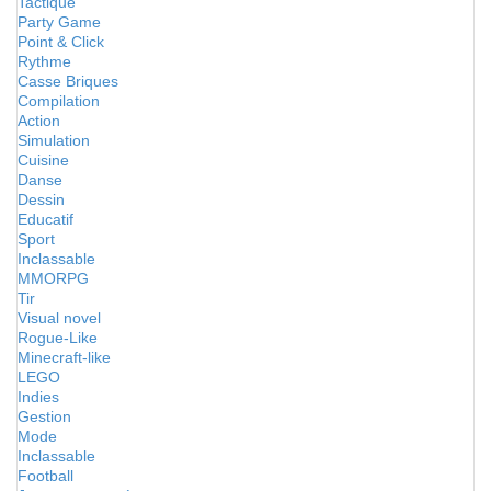
Tactique
Party Game
Point & Click
Rythme
Casse Briques
Compilation
Action
Simulation
Cuisine
Danse
Dessin
Educatif
Sport
Inclassable
MMORPG
Tir
Visual novel
Rogue-Like
Minecraft-like
LEGO
Indies
Gestion
Mode
Inclassable
Football