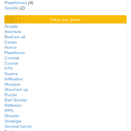
Plateformes
(4)
Société
(2)
Filtrer par genre
Arcade
Aventure
Beat'em all
Cartes
Horror
Plateforme
Combat
Course
FPS
Guerre
Infiltration
Musique
Shoot'em up
Puzzle
Rail Shooter
Réflexion
RPG
Shooter
Stratégie
Survival horror