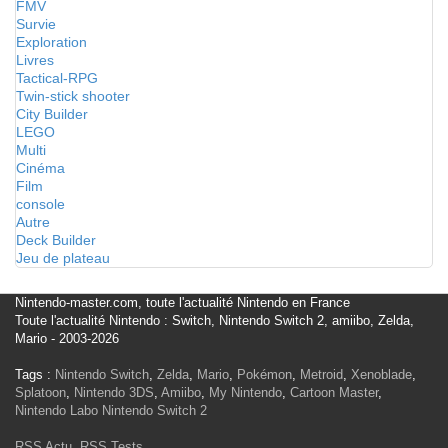
FMV
Survie
Exploration
Livres
Tactical-RPG
Twin-stick shooter
City Builder
LEGO
Multi
Cinéma
Film
console
Autre
Deck Builder
Jeu de plateau
Nintendo-master.com, toute l'actualité Nintendo en France
Toute l'actualité Nintendo : Switch, Nintendo Switch 2, amiibo, Zelda,
Mario - 2003-2026
Tags :
Nintendo Switch
,
Zelda
,
Mario
,
Pokémon
,
Metroid
,
Xenoblade
,
Splatoon
,
Nintendo 3DS
,
Amiibo
,
My Nintendo
,
Cartoon Master
,
Nintendo Labo
Nintendo Switch 2
RSS Actu
,
RSS Tests