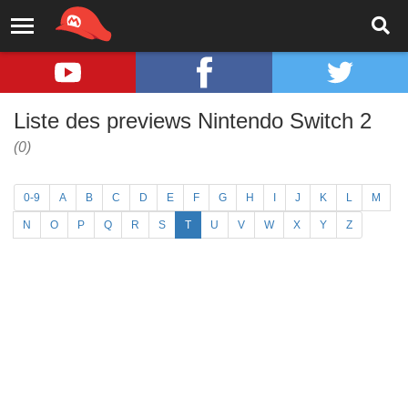
Liste des previews Nintendo Switch 2
(0)
0-9
A
B
C
D
E
F
G
H
I
J
K
L
M
N
O
P
Q
R
S
T
U
V
W
X
Y
Z