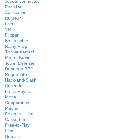
Jouets connectés
Enquête
Application
Rumeur
Livre
VR
Flipper
Bac à sable
Rainy Frog
Thriller narratif
Metroidvania
Tower Defense
Dungeon RPG
Rogue-Lite
Hack-and-Slash
Cascade
Battle Royale
Moba
Coopération
Mecha
Pokémon-Like
Casse-tête
Free-to-Play
Film
Horreur