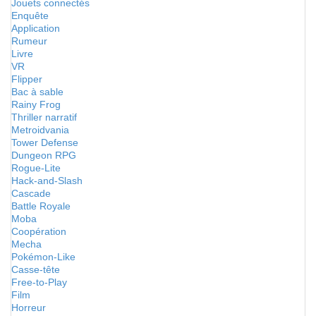
Jouets connectés
Enquête
Application
Rumeur
Livre
VR
Flipper
Bac à sable
Rainy Frog
Thriller narratif
Metroidvania
Tower Defense
Dungeon RPG
Rogue-Lite
Hack-and-Slash
Cascade
Battle Royale
Moba
Coopération
Mecha
Pokémon-Like
Casse-tête
Free-to-Play
Film
Horreur