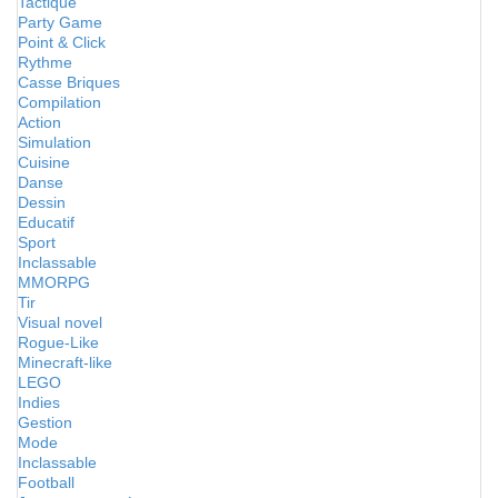
Tactique
Party Game
Point & Click
Rythme
Casse Briques
Compilation
Action
Simulation
Cuisine
Danse
Dessin
Educatif
Sport
Inclassable
MMORPG
Tir
Visual novel
Rogue-Like
Minecraft-like
LEGO
Indies
Gestion
Mode
Inclassable
Football