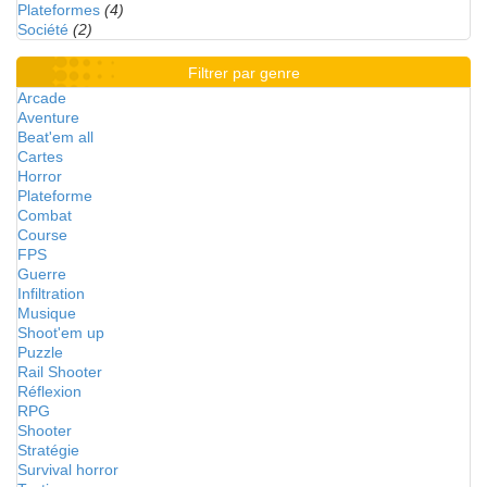
Plateformes
(4)
Société
(2)
Filtrer par genre
Arcade
Aventure
Beat'em all
Cartes
Horror
Plateforme
Combat
Course
FPS
Guerre
Infiltration
Musique
Shoot'em up
Puzzle
Rail Shooter
Réflexion
RPG
Shooter
Stratégie
Survival horror