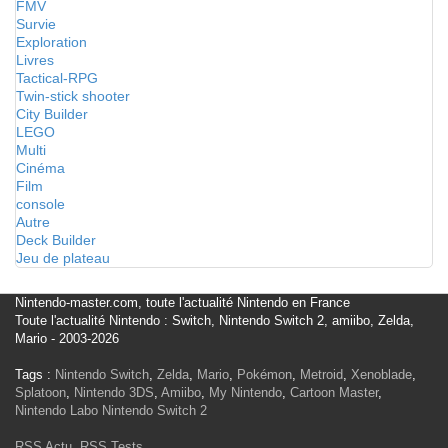
FMV
Survie
Exploration
Livres
Tactical-RPG
Twin-stick shooter
City Builder
LEGO
Multi
Cinéma
Film
console
Autre
Deck Builder
Jeu de plateau
Nintendo-master.com, toute l'actualité Nintendo en France
Toute l'actualité Nintendo : Switch, Nintendo Switch 2, amiibo, Zelda,
Mario - 2003-2026
Tags :
Nintendo Switch
,
Zelda
,
Mario
,
Pokémon
,
Metroid
,
Xenoblade
,
Splatoon
,
Nintendo 3DS
,
Amiibo
,
My Nintendo
,
Cartoon Master
,
Nintendo Labo
Nintendo Switch 2
RSS Actu
,
RSS Tests