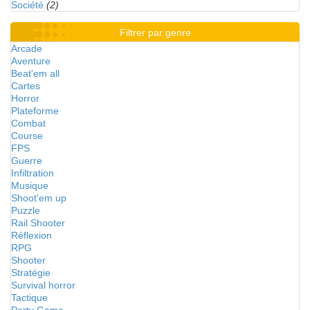
Société
(2)
Filtrer par genre
Arcade
Aventure
Beat'em all
Cartes
Horror
Plateforme
Combat
Course
FPS
Guerre
Infiltration
Musique
Shoot'em up
Puzzle
Rail Shooter
Réflexion
RPG
Shooter
Stratégie
Survival horror
Tactique