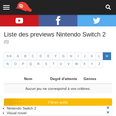
Liste des previews Nintendo Switch 2
(0)
0-9
A
B
C
D
E
F
G
H
I
J
K
L
M
N
O
P
Q
R
S
T
U
V
W
X
Y
Z
Nom
Degré d'attente
Genres
Aucun jeu ne correspond à vos critères.
Filtres actifs
Nintendo Switch 2
Visual novel