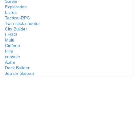
Survie
Exploration
Livres
Tactical-RPG
Twin-stick shooter
City Builder
LEGO
Multi
Cinéma
Film
console
Autre
Deck Builder
Jeu de plateau