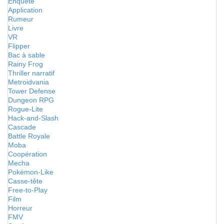
Enquête
Application
Rumeur
Livre
VR
Flipper
Bac à sable
Rainy Frog
Thriller narratif
Metroidvania
Tower Defense
Dungeon RPG
Rogue-Lite
Hack-and-Slash
Cascade
Battle Royale
Moba
Coopération
Mecha
Pokémon-Like
Casse-tête
Free-to-Play
Film
Horreur
FMV