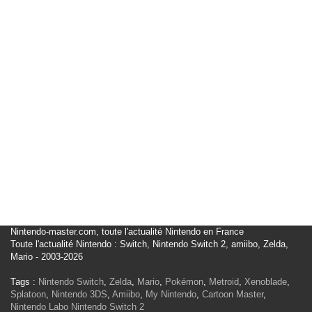
Nintendo-master.com, toute l'actualité Nintendo en France
Toute l'actualité Nintendo : Switch, Nintendo Switch 2, amiibo, Zelda,
Mario - 2003-2026
Tags :
Nintendo Switch
,
Zelda
,
Mario
,
Pokémon
,
Metroid
,
Xenoblade
,
Splatoon
,
Nintendo 3DS
,
Amiibo
,
My Nintendo
,
Cartoon Master
,
Nintendo Labo
Nintendo Switch 2