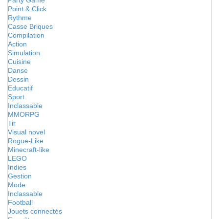
Party Game
Point & Click
Rythme
Casse Briques
Compilation
Action
Simulation
Cuisine
Danse
Dessin
Educatif
Sport
Inclassable
MMORPG
Tir
Visual novel
Rogue-Like
Minecraft-like
LEGO
Indies
Gestion
Mode
Inclassable
Football
Jouets connectés