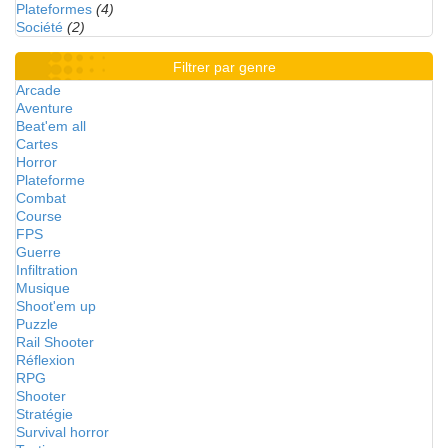
Plateformes
(4)
Société
(2)
Filtrer par genre
Arcade
Aventure
Beat'em all
Cartes
Horror
Plateforme
Combat
Course
FPS
Guerre
Infiltration
Musique
Shoot'em up
Puzzle
Rail Shooter
Réflexion
RPG
Shooter
Stratégie
Survival horror