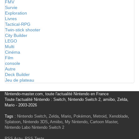
FMV
Survie
Exploration
Livres
Tactical-RPG
Twin-stick shooter
City Builder
LEGO
Multi
Cinéma
Film
console
Autre
Deck Builder
Jeu de plateau
Nintendo-master.com, toute l'actualité Nintendo en France
Toute l'actualité Nintendo : Switch, Nintendo Switch 2, amiibo, Zelda,
Mario - 2003-2026
Tags :
Nintendo Switch
,
Zelda
,
Mario
,
Pokémon
,
Metroid
,
Xenoblade
,
Splatoon
,
Nintendo 3DS
,
Amiibo
,
My Nintendo
,
Cartoon Master
,
Nintendo Labo
Nintendo Switch 2
RSS Actu
,
RSS Tests