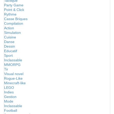
Tactique
Party Game
Point & Click
Rythme
Casse Briques
Compilation
Action
Simulation
Cuisine
Danse
Dessin
Educatif
Sport
Inclassable
MMORPG
Tir
Visual novel
Rogue-Like
Minecraft-like
LEGO
Indies
Gestion
Mode
Inclassable
Football