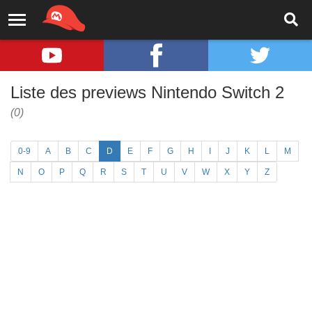
Liste des previews Nintendo Switch 2
(0)
0-9
A
B
C
D
E
F
G
H
I
J
K
L
M
N
O
P
Q
R
S
T
U
V
W
X
Y
Z