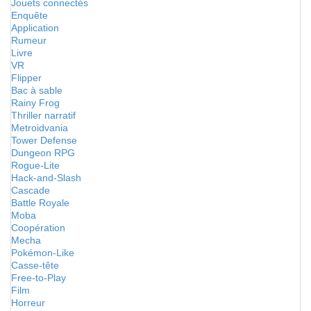
Jouets connectés
Enquête
Application
Rumeur
Livre
VR
Flipper
Bac à sable
Rainy Frog
Thriller narratif
Metroidvania
Tower Defense
Dungeon RPG
Rogue-Lite
Hack-and-Slash
Cascade
Battle Royale
Moba
Coopération
Mecha
Pokémon-Like
Casse-tête
Free-to-Play
Film
Horreur