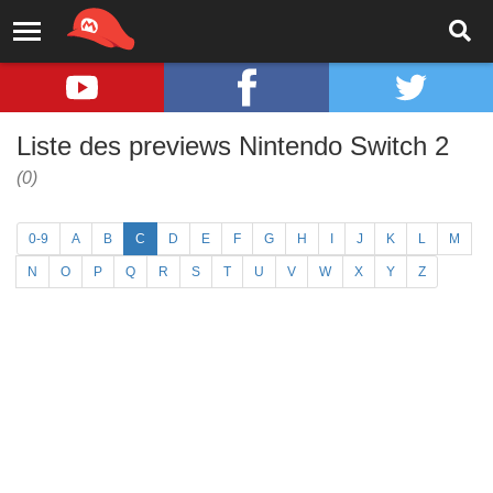
Liste des previews Nintendo Switch 2
(0)
0-9
A
B
C
D
E
F
G
H
I
J
K
L
M
N
O
P
Q
R
S
T
U
V
W
X
Y
Z