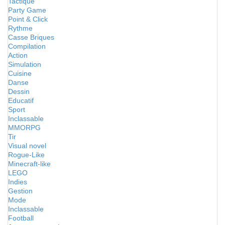
Tactique
Party Game
Point & Click
Rythme
Casse Briques
Compilation
Action
Simulation
Cuisine
Danse
Dessin
Educatif
Sport
Inclassable
MMORPG
Tir
Visual novel
Rogue-Like
Minecraft-like
LEGO
Indies
Gestion
Mode
Inclassable
Football