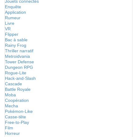
Jouets connectés
Enquête
Application
Rumeur
Livre
VR
Flipper
Bac à sable
Rainy Frog
Thriller narratif
Metroidvania
Tower Defense
Dungeon RPG
Rogue-Lite
Hack-and-Slash
Cascade
Battle Royale
Moba
Coopération
Mecha
Pokémon-Like
Casse-tête
Free-to-Play
Film
Horreur