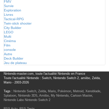
FMV
Survie
Exploration
Livres
Tactical-RPG
Twin-stick shooter
City Builder
LEGO
Multi
Cinéma
Film
console
Autre
Deck Builder
Jeu de plateau
Nintendo-master.com, toute l'actualité Nintendo en France
Toute l'actualité Nintendo : Switch, Nintendo Switch 2, amiibo, Zelda,
Mario - 2003-2026
Tags :
Nintendo Switch
,
Zelda
,
Mario
,
Pokémon
,
Metroid
,
Xenoblade
,
Splatoon
,
Nintendo 3DS
,
Amiibo
,
My Nintendo
,
Cartoon Master
,
Nintendo Labo
Nintendo Switch 2
RSS Actu
,
RSS Tests