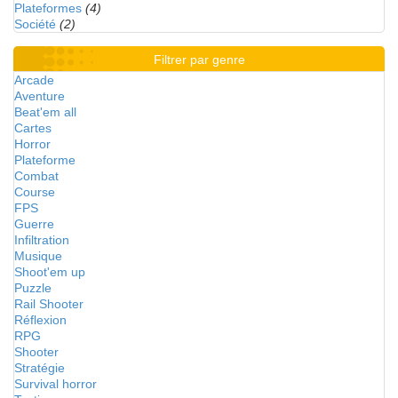
Plateformes
(4)
Société
(2)
Filtrer par genre
Arcade
Aventure
Beat'em all
Cartes
Horror
Plateforme
Combat
Course
FPS
Guerre
Infiltration
Musique
Shoot'em up
Puzzle
Rail Shooter
Réflexion
RPG
Shooter
Stratégie
Survival horror