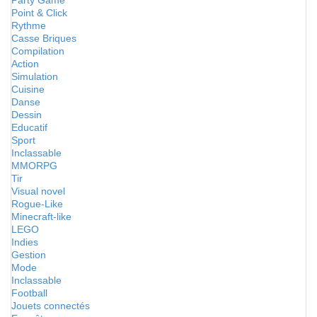
Party Game
Point & Click
Rythme
Casse Briques
Compilation
Action
Simulation
Cuisine
Danse
Dessin
Educatif
Sport
Inclassable
MMORPG
Tir
Visual novel
Rogue-Like
Minecraft-like
LEGO
Indies
Gestion
Mode
Inclassable
Football
Jouets connectés