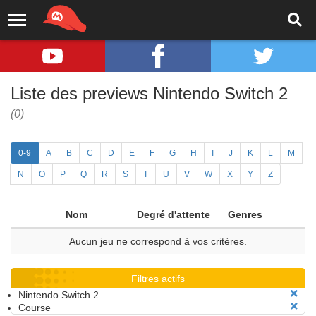
Liste des previews Nintendo Switch 2
(0)
0-9
A
B
C
D
E
F
G
H
I
J
K
L
M
N
O
P
Q
R
S
T
U
V
W
X
Y
Z
Nom
Degré d'attente
Genres
Aucun jeu ne correspond à vos critères.
Filtres actifs
Nintendo Switch 2
Course