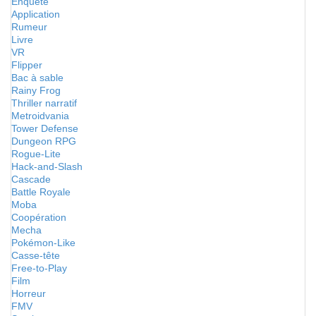
Enquête
Application
Rumeur
Livre
VR
Flipper
Bac à sable
Rainy Frog
Thriller narratif
Metroidvania
Tower Defense
Dungeon RPG
Rogue-Lite
Hack-and-Slash
Cascade
Battle Royale
Moba
Coopération
Mecha
Pokémon-Like
Casse-tête
Free-to-Play
Film
Horreur
FMV