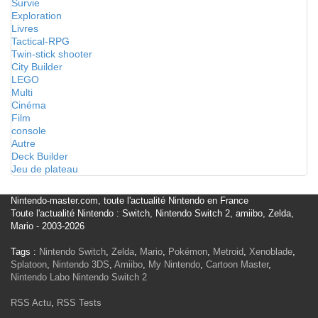
Survie
Exploration
Livres
Tactical-RPG
Twin-stick shooter
City Builder
LEGO
Multi
Cinéma
Film
console
Autre
Deck Builder
Jeu de plateau
Nintendo-master.com, toute l'actualité Nintendo en France
Toute l'actualité Nintendo : Switch, Nintendo Switch 2, amiibo, Zelda,
Mario - 2003-2026
Tags :
Nintendo Switch
,
Zelda
,
Mario
,
Pokémon
,
Metroid
,
Xenoblade
,
Splatoon
,
Nintendo 3DS
,
Amiibo
,
My Nintendo
,
Cartoon Master
,
Nintendo Labo
Nintendo Switch 2
RSS Actu
,
RSS Tests