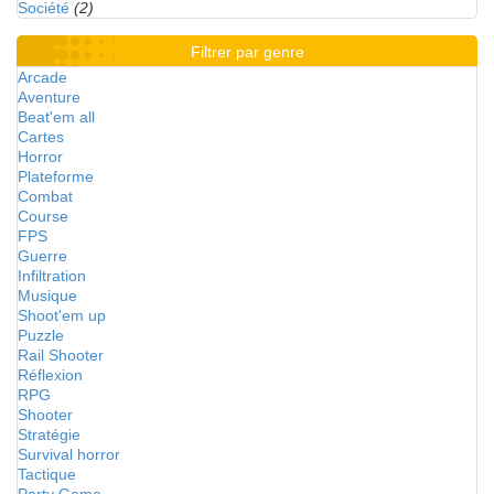
Société
(2)
Filtrer par genre
Arcade
Aventure
Beat'em all
Cartes
Horror
Plateforme
Combat
Course
FPS
Guerre
Infiltration
Musique
Shoot'em up
Puzzle
Rail Shooter
Réflexion
RPG
Shooter
Stratégie
Survival horror
Tactique