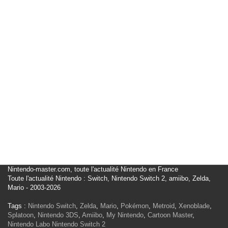
Nintendo-master.com, toute l'actualité Nintendo en France
Toute l'actualité Nintendo : Switch, Nintendo Switch 2, amiibo, Zelda,
Mario - 2003-2026
Tags :
Nintendo Switch
,
Zelda
,
Mario
,
Pokémon
,
Metroid
,
Xenoblade
,
Splatoon
,
Nintendo 3DS
,
Amiibo
,
My Nintendo
,
Cartoon Master
,
Nintendo Labo
Nintendo Switch 2