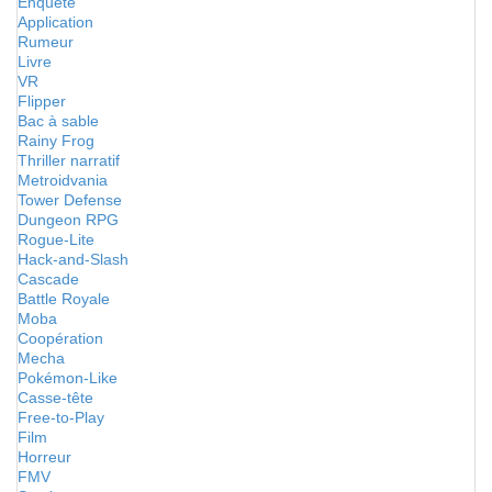
Enquête
Application
Rumeur
Livre
VR
Flipper
Bac à sable
Rainy Frog
Thriller narratif
Metroidvania
Tower Defense
Dungeon RPG
Rogue-Lite
Hack-and-Slash
Cascade
Battle Royale
Moba
Coopération
Mecha
Pokémon-Like
Casse-tête
Free-to-Play
Film
Horreur
FMV