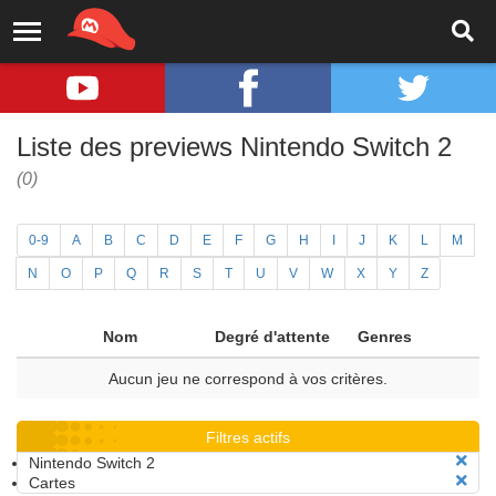
Liste des previews Nintendo Switch 2
(0)
0-9
A
B
C
D
E
F
G
H
I
J
K
L
M
N
O
P
Q
R
S
T
U
V
W
X
Y
Z
Nom
Degré d'attente
Genres
Aucun jeu ne correspond à vos critères.
Filtres actifs
Nintendo Switch 2
Cartes