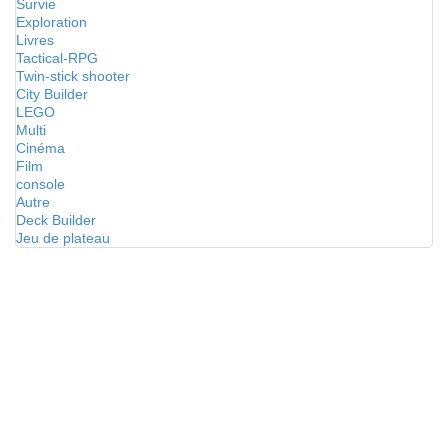
Survie
Exploration
Livres
Tactical-RPG
Twin-stick shooter
City Builder
LEGO
Multi
Cinéma
Film
console
Autre
Deck Builder
Jeu de plateau