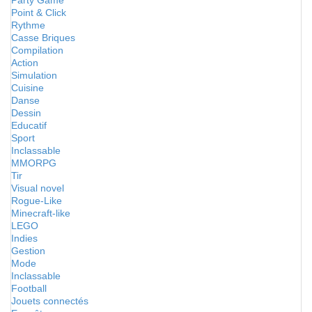
Party Game
Point & Click
Rythme
Casse Briques
Compilation
Action
Simulation
Cuisine
Danse
Dessin
Educatif
Sport
Inclassable
MMORPG
Tir
Visual novel
Rogue-Like
Minecraft-like
LEGO
Indies
Gestion
Mode
Inclassable
Football
Jouets connectés