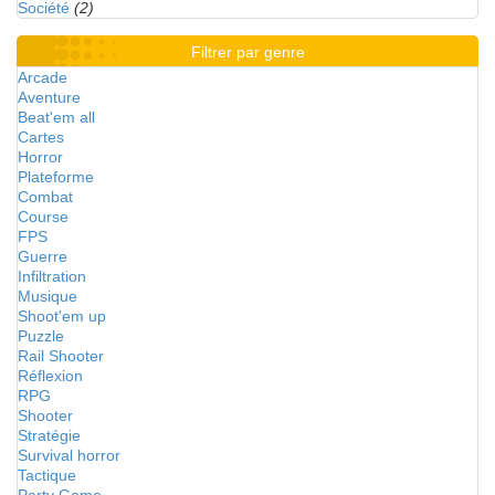
Société
(2)
Filtrer par genre
Arcade
Aventure
Beat'em all
Cartes
Horror
Plateforme
Combat
Course
FPS
Guerre
Infiltration
Musique
Shoot'em up
Puzzle
Rail Shooter
Réflexion
RPG
Shooter
Stratégie
Survival horror
Tactique