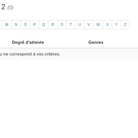
h 2
(0)
M
N
O
P
Q
R
S
T
U
V
W
X
Y
Z
Degré d'attente
Genres
u ne correspond à vos critères.