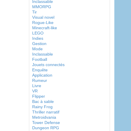
Inclassable
MMORPG
Tir
Visual novel
Rogue-Like
Minecraft-like
LEGO
Indies
Gestion
Mode
Inclassable
Football
Jouets connectés
Enquête
Application
Rumeur
Livre
VR
Flipper
Bac à sable
Rainy Frog
Thriller narratif
Metroidvania
Tower Defense
Dungeon RPG