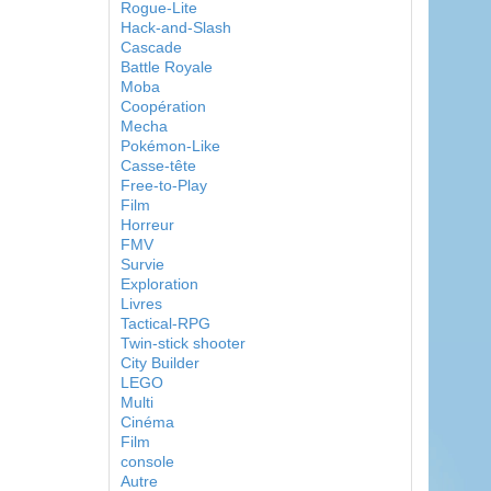
Rogue-Lite
Hack-and-Slash
Cascade
Battle Royale
Moba
Coopération
Mecha
Pokémon-Like
Casse-tête
Free-to-Play
Film
Horreur
FMV
Survie
Exploration
Livres
Tactical-RPG
Twin-stick shooter
City Builder
LEGO
Multi
Cinéma
Film
console
Autre