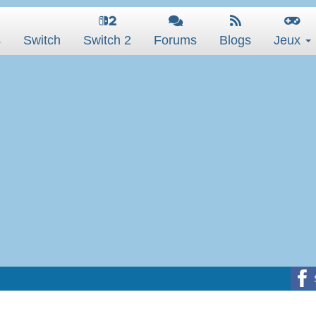
s
Switch
Switch 2
Forums
Blogs
Jeux