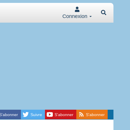
Connexion
S'abonner
Suivre
S'abonner
S'abonner