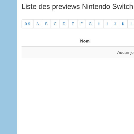
Liste des previews Nintendo Switc
0-9
A
B
C
D
E
F
G
H
I
J
K
L
Nom
Aucun je