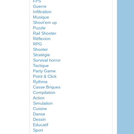
FPS
Guerre
Infiltration
Musique
Shoot'em up
Puzzle
Rail Shooter
Réflexion
RPG
Shooter
Stratégie
Survival horror
Tactique
Party Game
Point & Click
Rythme
Casse Briques
Compilation
Action
Simulation
Cuisine
Danse
Dessin
Educatif
Sport