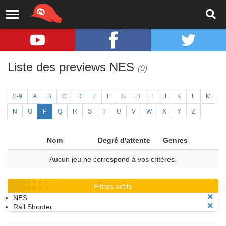
Liste des previews NES
(0)
0-9
A
B
C
D
E
F
G
H
I
J
K
L
M
N
O
P
Q
R
S
T
U
V
W
X
Y
Z
Nom
Degré d'attente
Genres
Aucun jeu ne correspond à vos critères.
Filtres actifs
NES
Rail Shooter