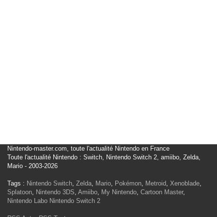
Nintendo-master.com, toute l'actualité Nintendo en France
Toute l'actualité Nintendo : Switch, Nintendo Switch 2, amiibo, Zelda,
Mario - 2003-2026
Tags :
Nintendo Switch
,
Zelda
,
Mario
,
Pokémon
,
Metroid
,
Xenoblade
,
Splatoon
,
Nintendo 3DS
,
Amiibo
,
My Nintendo
,
Cartoon Master
,
Nintendo Labo
Nintendo Switch 2