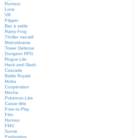
Rumeur
Livre
VR
Flipper
Bac à sable
Rainy Frog
Thriller narratif
Metroidvania
Tower Defense
Dungeon RPG
Rogue-Lite
Hack-and-Slash
Cascade
Battle Royale
Moba
Coopération
Mecha
Pokémon-Like
Casse-tête
Free-to-Play
Film
Horreur
FMV
Survie
Exploration