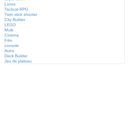
Livres
Tactical-RPG
Twin-stick shooter
City Builder
LEGO
Multi
Cinéma
Film
console
Autre
Deck Builder
Jeu de plateau