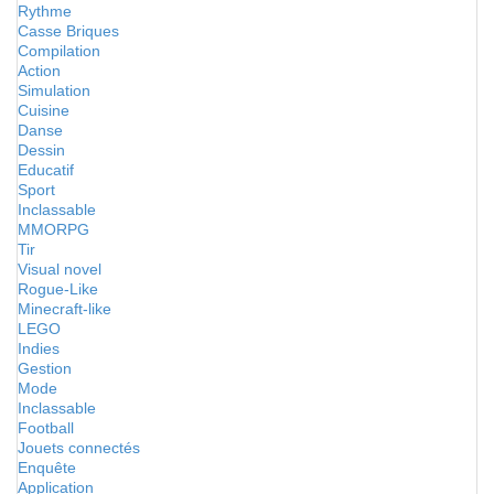
Rythme
Casse Briques
Compilation
Action
Simulation
Cuisine
Danse
Dessin
Educatif
Sport
Inclassable
MMORPG
Tir
Visual novel
Rogue-Like
Minecraft-like
LEGO
Indies
Gestion
Mode
Inclassable
Football
Jouets connectés
Enquête
Application