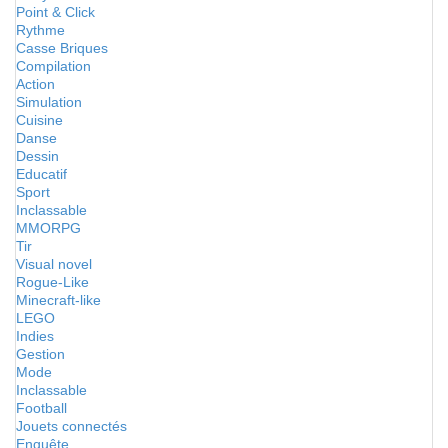
Point & Click
Rythme
Casse Briques
Compilation
Action
Simulation
Cuisine
Danse
Dessin
Educatif
Sport
Inclassable
MMORPG
Tir
Visual novel
Rogue-Like
Minecraft-like
LEGO
Indies
Gestion
Mode
Inclassable
Football
Jouets connectés
Enquête