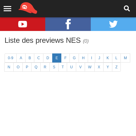
Liste des previews NES
(0)
0-9
A
B
C
D
E
F
G
H
I
J
K
L
M
N
O
P
Q
R
S
T
U
V
W
X
Y
Z