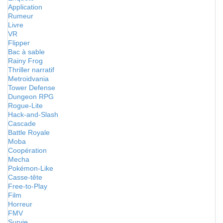
Application
Rumeur
Livre
VR
Flipper
Bac à sable
Rainy Frog
Thriller narratif
Metroidvania
Tower Defense
Dungeon RPG
Rogue-Lite
Hack-and-Slash
Cascade
Battle Royale
Moba
Coopération
Mecha
Pokémon-Like
Casse-tête
Free-to-Play
Film
Horreur
FMV
Survie