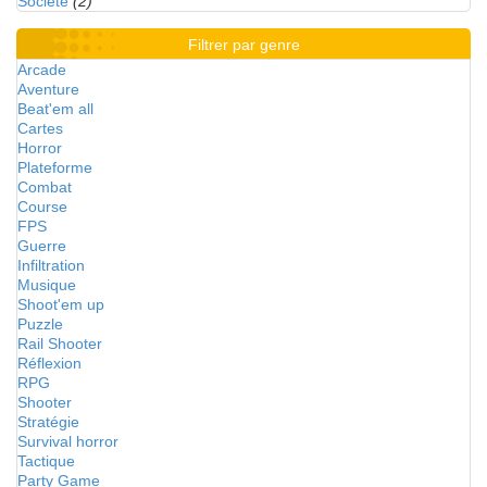
Société
(2)
Filtrer par genre
Arcade
Aventure
Beat'em all
Cartes
Horror
Plateforme
Combat
Course
FPS
Guerre
Infiltration
Musique
Shoot'em up
Puzzle
Rail Shooter
Réflexion
RPG
Shooter
Stratégie
Survival horror
Tactique
Party Game