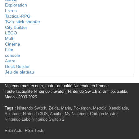
Exploration
Livres
Tactical-RPG
Twin-stick shooter
City Builder
LEGO
Multi
Cinéma
Film
console
Autre
Deck Builder
Jeu de plateau
Nintendo-master.com, toute l'actualité Nintendo en France
Toute l'actualité Nintendo : Switch, Nintendo Switch 2, amiibo, Zelda,
Mario - 2003-2026
Tags :
Nintendo Switch
,
Zelda
,
Mario
,
Pokémon
,
Metroid
,
Xenoblade
,
Splatoon
,
Nintendo 3DS
,
Amiibo
,
My Nintendo
,
Cartoon Master
,
Nintendo Labo
Nintendo Switch 2
RSS Actu
,
RSS Tests