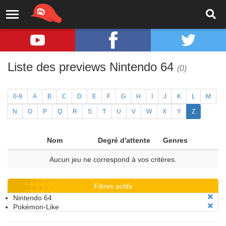
Liste des previews Nintendo 64
(0)
0-9
A
B
C
D
E
F
G
H
I
J
K
L
M
N
O
P
Q
R
S
T
U
V
W
X
Y
Z
Nom
Degré d'attente
Genres
Aucun jeu ne correspond à vos critères.
Filtres actifs
Nintendo 64
Pokémon-Like