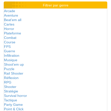
Filtrer par genre
Arcade
Aventure
Beat'em all
Cartes
Horror
Plateforme
Combat
Course
FPS
Guerre
Infiltration
Musique
Shoot'em up
Puzzle
Rail Shooter
Réflexion
RPG
Shooter
Stratégie
Survival horror
Tactique
Party Game
Point & Click