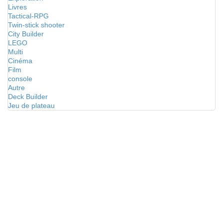
Livres
Tactical-RPG
Twin-stick shooter
City Builder
LEGO
Multi
Cinéma
Film
console
Autre
Deck Builder
Jeu de plateau