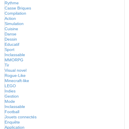
Rythme
Casse Briques
Compilation
Action
Simulation
Cuisine
Danse
Dessin
Educatif
Sport
Inclassable
MMORPG
Tir
Visual novel
Rogue-Like
Minecraft-like
LEGO
Indies
Gestion
Mode
Inclassable
Football
Jouets connectés
Enquête
Application