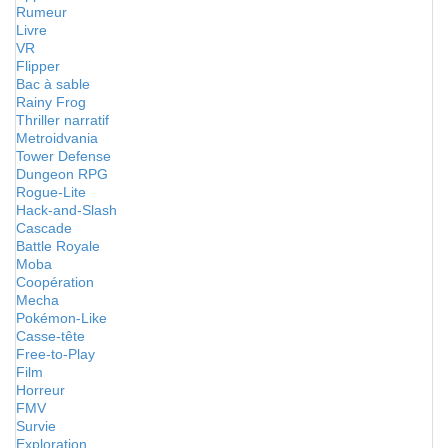
Rumeur
Livre
VR
Flipper
Bac à sable
Rainy Frog
Thriller narratif
Metroidvania
Tower Defense
Dungeon RPG
Rogue-Lite
Hack-and-Slash
Cascade
Battle Royale
Moba
Coopération
Mecha
Pokémon-Like
Casse-tête
Free-to-Play
Film
Horreur
FMV
Survie
Exploration