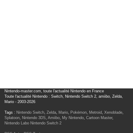
Nintendo-master.com, toute l'actualité Nintendo en France
Toute l'actualité Nintendo : Switch, Nintendo Switch 2, amiibo, Zelda,
Mario - 2003-2026
Tags :
Nintendo Switch
,
Zelda
,
Mario
,
Pokémon
,
Metroid
,
Xenoblade
,
Splatoon
,
Nintendo 3DS
,
Amiibo
,
My Nintendo
,
Cartoon Master
,
Nintendo Labo
Nintendo Switch 2