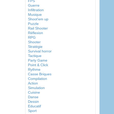
FPS
Guerre
Infiltration
Musique
Shoot'em up
Puzzle
Rail Shooter
Réflexion
RPG
Shooter
Stratégie
Survival horror
Tactique
Party Game
Point & Click
Rythme
Casse Briques
Compilation
Action
Simulation
Cuisine
Danse
Dessin
Educatif
Sport