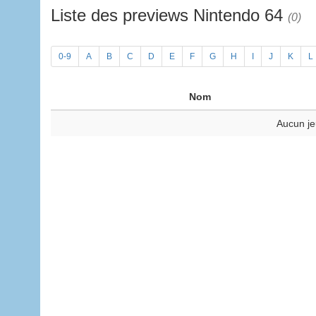
Liste des previews Nintendo 64
(0)
0-9
A
B
C
D
E
F
G
H
I
J
K
L
Nom
Aucun je