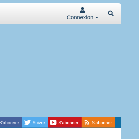
Connexion
S'abonner
Suivre
S'abonner
S'abonner