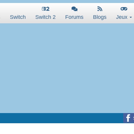
s
Switch
Switch 2
Forums
Blogs
Jeux