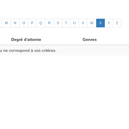
M
N
O
P
Q
R
S
T
U
V
W
X
Y
Z
Degré d'attente
Genres
u ne correspond à vos critères.