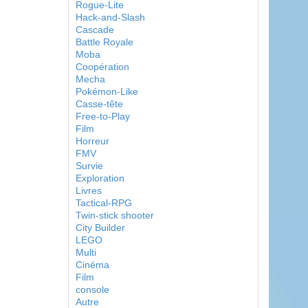
Rogue-Lite
Hack-and-Slash
Cascade
Battle Royale
Moba
Coopération
Mecha
Pokémon-Like
Casse-tête
Free-to-Play
Film
Horreur
FMV
Survie
Exploration
Livres
Tactical-RPG
Twin-stick shooter
City Builder
LEGO
Multi
Cinéma
Film
console
Autre