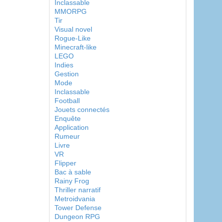
Inclassable
MMORPG
Tir
Visual novel
Rogue-Like
Minecraft-like
LEGO
Indies
Gestion
Mode
Inclassable
Football
Jouets connectés
Enquête
Application
Rumeur
Livre
VR
Flipper
Bac à sable
Rainy Frog
Thriller narratif
Metroidvania
Tower Defense
Dungeon RPG