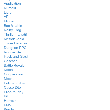
Application
Rumeur
Livre
VR
Flipper
Bac à sable
Rainy Frog
Thriller narratif
Metroidvania
Tower Defense
Dungeon RPG
Rogue-Lite
Hack-and-Slash
Cascade
Battle Royale
Moba
Coopération
Mecha
Pokémon-Like
Casse-tête
Free-to-Play
Film
Horreur
FMV
Survie