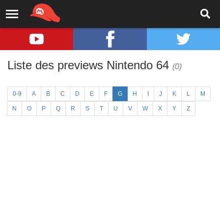
Liste des previews Nintendo 64
(0)
0-9
A
B
C
D
E
F
G
H
I
J
K
L
M
N
O
P
Q
R
S
T
U
V
W
X
Y
Z