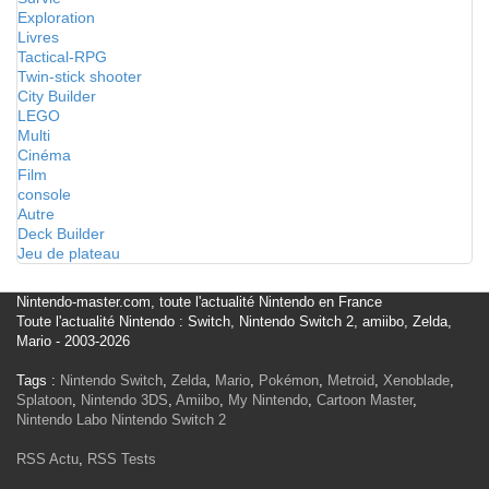
Exploration
Livres
Tactical-RPG
Twin-stick shooter
City Builder
LEGO
Multi
Cinéma
Film
console
Autre
Deck Builder
Jeu de plateau
Nintendo-master.com, toute l'actualité Nintendo en France
Toute l'actualité Nintendo : Switch, Nintendo Switch 2, amiibo, Zelda,
Mario - 2003-2026
Tags :
Nintendo Switch
,
Zelda
,
Mario
,
Pokémon
,
Metroid
,
Xenoblade
,
Splatoon
,
Nintendo 3DS
,
Amiibo
,
My Nintendo
,
Cartoon Master
,
Nintendo Labo
Nintendo Switch 2
RSS Actu
,
RSS Tests