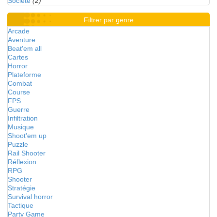
Société
(2)
Filtrer par genre
Arcade
Aventure
Beat'em all
Cartes
Horror
Plateforme
Combat
Course
FPS
Guerre
Infiltration
Musique
Shoot'em up
Puzzle
Rail Shooter
Réflexion
RPG
Shooter
Stratégie
Survival horror
Tactique
Party Game