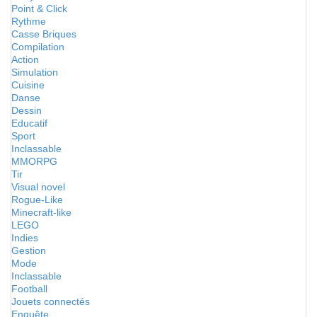
Point & Click
Rythme
Casse Briques
Compilation
Action
Simulation
Cuisine
Danse
Dessin
Educatif
Sport
Inclassable
MMORPG
Tir
Visual novel
Rogue-Like
Minecraft-like
LEGO
Indies
Gestion
Mode
Inclassable
Football
Jouets connectés
Enquête