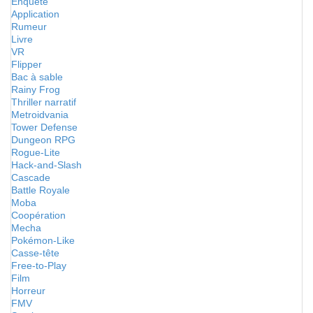
Enquête
Application
Rumeur
Livre
VR
Flipper
Bac à sable
Rainy Frog
Thriller narratif
Metroidvania
Tower Defense
Dungeon RPG
Rogue-Lite
Hack-and-Slash
Cascade
Battle Royale
Moba
Coopération
Mecha
Pokémon-Like
Casse-tête
Free-to-Play
Film
Horreur
FMV