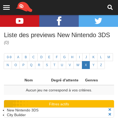
Liste des previews New Nintendo 3DS
(0)
0-9
A
B
C
D
E
F
G
H
I
J
K
L
M
N
O
P
Q
R
S
T
U
V
W
X
Y
Z
Nom
Degré d'attente
Genres
Aucun jeu ne correspond à vos critères.
Filtres actifs
New Nintendo 3DS
City Builder