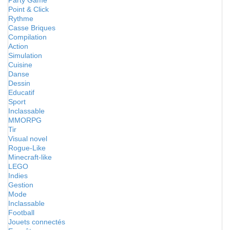
Party Game
Point & Click
Rythme
Casse Briques
Compilation
Action
Simulation
Cuisine
Danse
Dessin
Educatif
Sport
Inclassable
MMORPG
Tir
Visual novel
Rogue-Like
Minecraft-like
LEGO
Indies
Gestion
Mode
Inclassable
Football
Jouets connectés