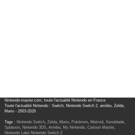
Nintendo-master.com, toute l'actualité Nintendo en France
Toute l'actualité Nintendo : Switch, Nintendo Switch 2, amiibo, Zelda,
Mario - 2003-2026
Tags :
Nintendo Switch
,
Zelda
,
Mario
,
Pokémon
,
Metroid
,
Xenoblade
,
Splatoon
,
Nintendo 3DS
,
Amiibo
,
My Nintendo
,
Cartoon Master
,
Nintendo Labo
Nintendo Switch 2