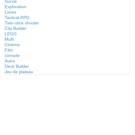
Survie
Exploration
Livres
Tactical-RPG
Twin-stick shooter
City Builder
LEGO
Multi
Cinéma
Film
console
Autre
Deck Builder
Jeu de plateau