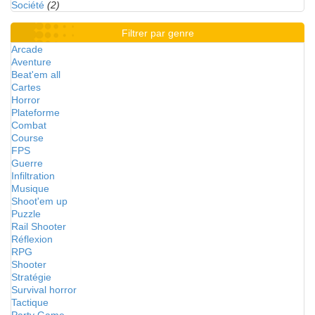
Société
(2)
Filtrer par genre
Arcade
Aventure
Beat'em all
Cartes
Horror
Plateforme
Combat
Course
FPS
Guerre
Infiltration
Musique
Shoot'em up
Puzzle
Rail Shooter
Réflexion
RPG
Shooter
Stratégie
Survival horror
Tactique