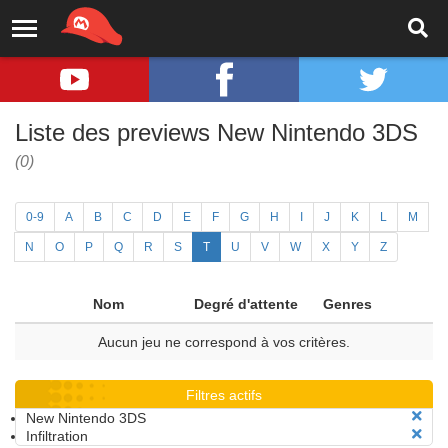
Liste des previews New Nintendo 3DS
(0)
0-9
A
B
C
D
E
F
G
H
I
J
K
L
M
N
O
P
Q
R
S
T
U
V
W
X
Y
Z
Nom
Degré d'attente
Genres
Aucun jeu ne correspond à vos critères.
Filtres actifs
New Nintendo 3DS
Infiltration