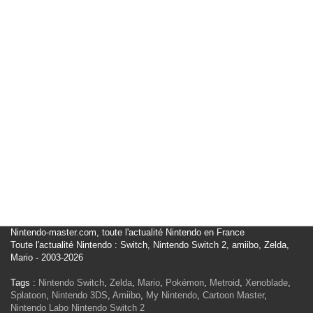
Nintendo-master.com, toute l'actualité Nintendo en France
Toute l'actualité Nintendo : Switch, Nintendo Switch 2, amiibo, Zelda,
Mario - 2003-2026
Tags :
Nintendo Switch
,
Zelda
,
Mario
,
Pokémon
,
Metroid
,
Xenoblade
,
Splatoon
,
Nintendo 3DS
,
Amiibo
,
My Nintendo
,
Cartoon Master
,
Nintendo Labo
Nintendo Switch 2