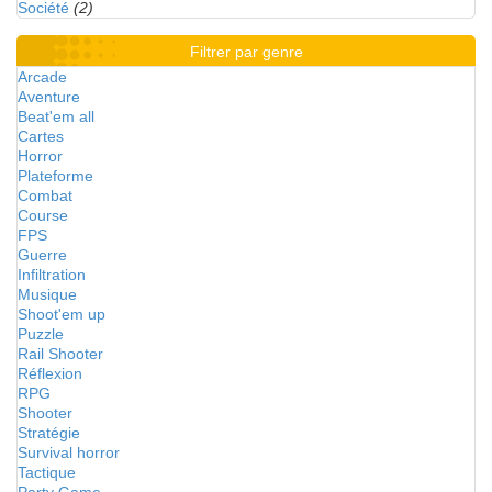
Société
(2)
Filtrer par genre
Arcade
Aventure
Beat'em all
Cartes
Horror
Plateforme
Combat
Course
FPS
Guerre
Infiltration
Musique
Shoot'em up
Puzzle
Rail Shooter
Réflexion
RPG
Shooter
Stratégie
Survival horror
Tactique