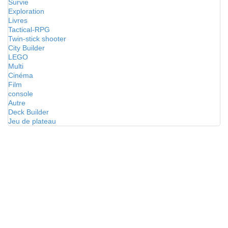
Survie
Exploration
Livres
Tactical-RPG
Twin-stick shooter
City Builder
LEGO
Multi
Cinéma
Film
console
Autre
Deck Builder
Jeu de plateau