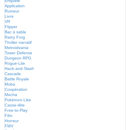
Enquête
Application
Rumeur
Livre
VR
Flipper
Bac à sable
Rainy Frog
Thriller narratif
Metroidvania
Tower Defense
Dungeon RPG
Rogue-Lite
Hack-and-Slash
Cascade
Battle Royale
Moba
Coopération
Mecha
Pokémon-Like
Casse-tête
Free-to-Play
Film
Horreur
FMV