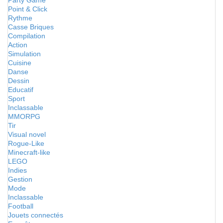
Party Game
Point & Click
Rythme
Casse Briques
Compilation
Action
Simulation
Cuisine
Danse
Dessin
Educatif
Sport
Inclassable
MMORPG
Tir
Visual novel
Rogue-Like
Minecraft-like
LEGO
Indies
Gestion
Mode
Inclassable
Football
Jouets connectés