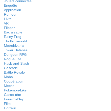
Jouets connectés
Enquête
Application
Rumeur
Livre
VR
Flipper
Bac à sable
Rainy Frog
Thriller narratif
Metroidvania
Tower Defense
Dungeon RPG
Rogue-Lite
Hack-and-Slash
Cascade
Battle Royale
Moba
Coopération
Mecha
Pokémon-Like
Casse-tête
Free-to-Play
Film
Horreur