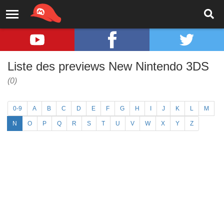
Liste des previews New Nintendo 3DS
(0)
0-9
A
B
C
D
E
F
G
H
I
J
K
L
M
N
O
P
Q
R
S
T
U
V
W
X
Y
Z