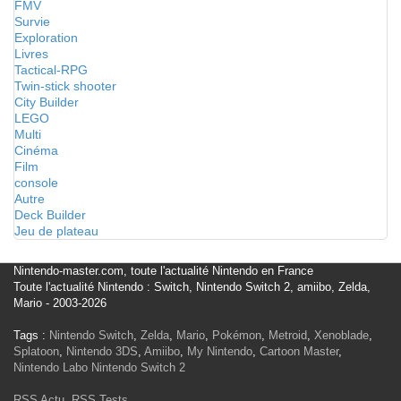
FMV
Survie
Exploration
Livres
Tactical-RPG
Twin-stick shooter
City Builder
LEGO
Multi
Cinéma
Film
console
Autre
Deck Builder
Jeu de plateau
Nintendo-master.com, toute l'actualité Nintendo en France
Toute l'actualité Nintendo : Switch, Nintendo Switch 2, amiibo, Zelda,
Mario - 2003-2026
Tags :
Nintendo Switch
,
Zelda
,
Mario
,
Pokémon
,
Metroid
,
Xenoblade
,
Splatoon
,
Nintendo 3DS
,
Amiibo
,
My Nintendo
,
Cartoon Master
,
Nintendo Labo
Nintendo Switch 2
RSS Actu
,
RSS Tests