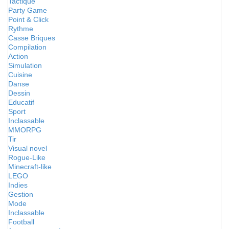
Tactique
Party Game
Point & Click
Rythme
Casse Briques
Compilation
Action
Simulation
Cuisine
Danse
Dessin
Educatif
Sport
Inclassable
MMORPG
Tir
Visual novel
Rogue-Like
Minecraft-like
LEGO
Indies
Gestion
Mode
Inclassable
Football