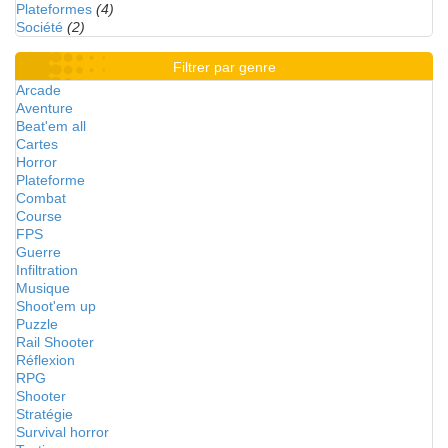
Plateformes
(4)
Société
(2)
Filtrer par genre
Arcade
Aventure
Beat'em all
Cartes
Horror
Plateforme
Combat
Course
FPS
Guerre
Infiltration
Musique
Shoot'em up
Puzzle
Rail Shooter
Réflexion
RPG
Shooter
Stratégie
Survival horror