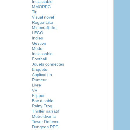
Inclassable
MMORPG
Tir
Visual novel
Rogue-Like
Minecraft-like
LEGO
Indies
Gestion
Mode
Inclassable
Football
Jouets connectés
Enquête
Application
Rumeur
Livre
VR
Flipper
Bac à sable
Rainy Frog
Thriller narratif
Metroidvania
Tower Defense
Dungeon RPG