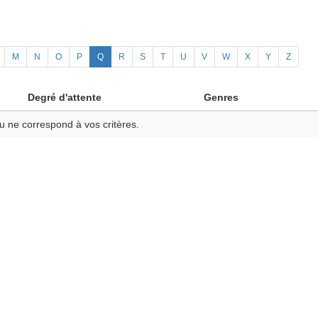
M
N
O
P
Q
R
S
T
U
V
W
X
Y
Z
Degré d'attente
Genres
u ne correspond à vos critères.