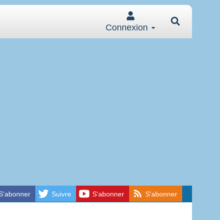
Connexion
S'abonner
Suivre
S'abonner
S'abonner