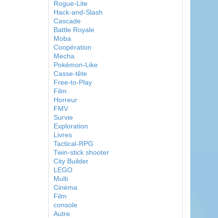
Rogue-Lite
Hack-and-Slash
Cascade
Battle Royale
Moba
Coopération
Mecha
Pokémon-Like
Casse-tête
Free-to-Play
Film
Horreur
FMV
Survie
Exploration
Livres
Tactical-RPG
Twin-stick shooter
City Builder
LEGO
Multi
Cinéma
Film
console
Autre