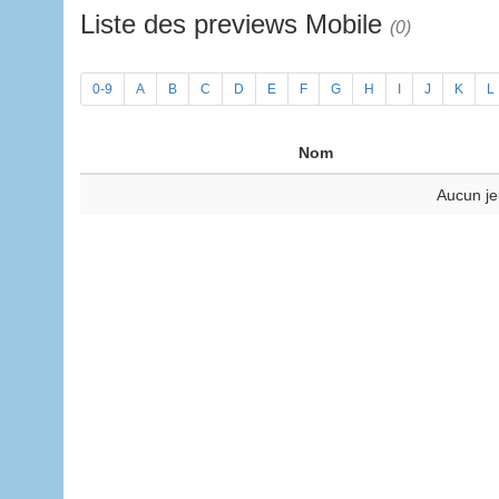
Liste des previews Mobile
(0)
0-9
A
B
C
D
E
F
G
H
I
J
K
L
Nom
Aucun je