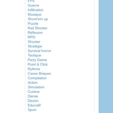
FPS
Guerre
Infiltration
Musique
Shoot'em up
Puzzle
Rail Shooter
Réflexion
RPG
Shooter
Stratégie
Survival horror
Tactique
Party Game
Point & Click
Rythme
Casse Briques
Compilation
Action
Simulation
Cuisine
Danse
Dessin
Educatif
Sport