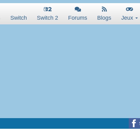
s
Switch
Switch 2
Forums
Blogs
Jeux