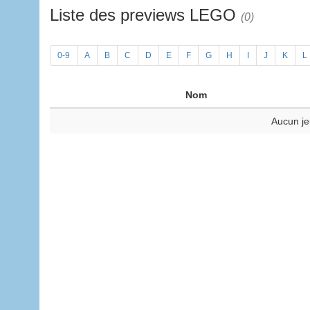
Liste des previews LEGO
(0)
0-9
A
B
C
D
E
F
G
H
I
J
K
L
Nom
Aucun je