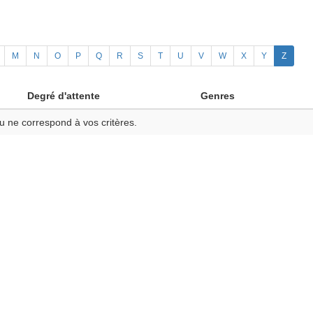
M
N
O
P
Q
R
S
T
U
V
W
X
Y
Z
Degré d'attente
Genres
u ne correspond à vos critères.