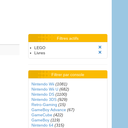
Filtres actifs
LEGO
Livres
Filtrer par console
Nintendo Wii
(1081)
Nintendo Wii U
(682)
Nintendo DS
(1100)
Nintendo 3DS
(929)
Retro-Gaming
(15)
GameBoy Advance
(67)
GameCube
(422)
GameBoy
(119)
Nintendo 64
(315)