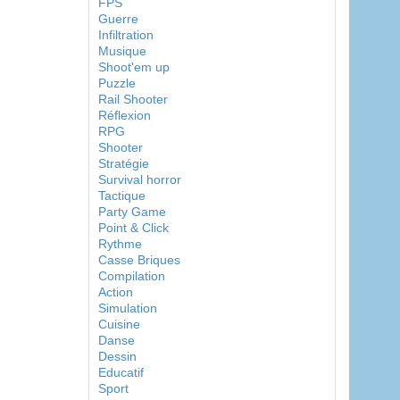
FPS
Guerre
Infiltration
Musique
Shoot'em up
Puzzle
Rail Shooter
Réflexion
RPG
Shooter
Stratégie
Survival horror
Tactique
Party Game
Point & Click
Rythme
Casse Briques
Compilation
Action
Simulation
Cuisine
Danse
Dessin
Educatif
Sport