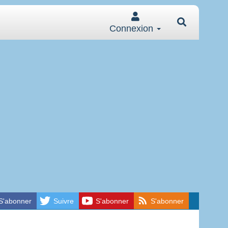
Connexion
S'abonner
Suivre
S'abonner
S'abonner