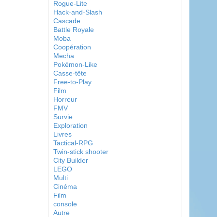
Rogue-Lite
Hack-and-Slash
Cascade
Battle Royale
Moba
Coopération
Mecha
Pokémon-Like
Casse-tête
Free-to-Play
Film
Horreur
FMV
Survie
Exploration
Livres
Tactical-RPG
Twin-stick shooter
City Builder
LEGO
Multi
Cinéma
Film
console
Autre