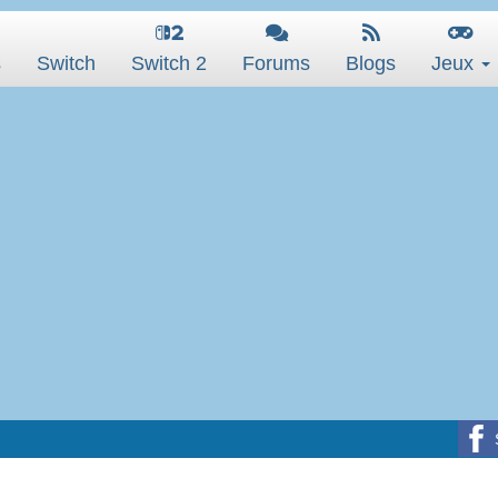
s
Switch
Switch 2
Forums
Blogs
Jeux