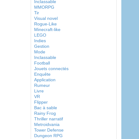
Inclassable
MMORPG
Tir
Visual novel
Rogue-Like
Minecraft-like
LEGO
Indies
Gestion
Mode
Inclassable
Football
Jouets connectés
Enquête
Application
Rumeur
Livre
VR
Flipper
Bac à sable
Rainy Frog
Thriller narratif
Metroidvania
Tower Defense
Dungeon RPG