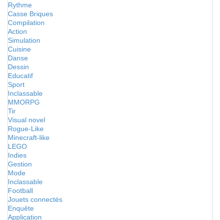
Rythme
Casse Briques
Compilation
Action
Simulation
Cuisine
Danse
Dessin
Educatif
Sport
Inclassable
MMORPG
Tir
Visual novel
Rogue-Like
Minecraft-like
LEGO
Indies
Gestion
Mode
Inclassable
Football
Jouets connectés
Enquête
Application