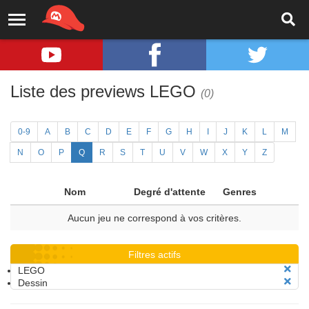
Liste des previews LEGO
(0)
0-9
A
B
C
D
E
F
G
H
I
J
K
L
M
N
O
P
Q
R
S
T
U
V
W
X
Y
Z
Nom
Degré d'attente
Genres
Aucun jeu ne correspond à vos critères.
Filtres actifs
LEGO
Dessin