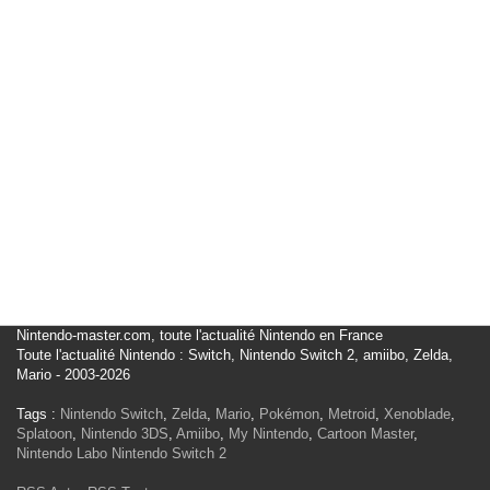
Nintendo-master.com, toute l'actualité Nintendo en France
Toute l'actualité Nintendo : Switch, Nintendo Switch 2, amiibo, Zelda,
Mario - 2003-2026
Tags :
Nintendo Switch
,
Zelda
,
Mario
,
Pokémon
,
Metroid
,
Xenoblade
,
Splatoon
,
Nintendo 3DS
,
Amiibo
,
My Nintendo
,
Cartoon Master
,
Nintendo Labo
Nintendo Switch 2