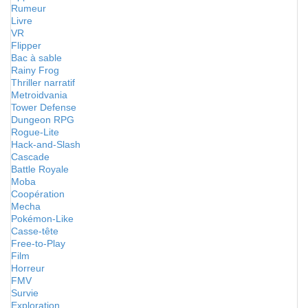
Rumeur
Livre
VR
Flipper
Bac à sable
Rainy Frog
Thriller narratif
Metroidvania
Tower Defense
Dungeon RPG
Rogue-Lite
Hack-and-Slash
Cascade
Battle Royale
Moba
Coopération
Mecha
Pokémon-Like
Casse-tête
Free-to-Play
Film
Horreur
FMV
Survie
Exploration