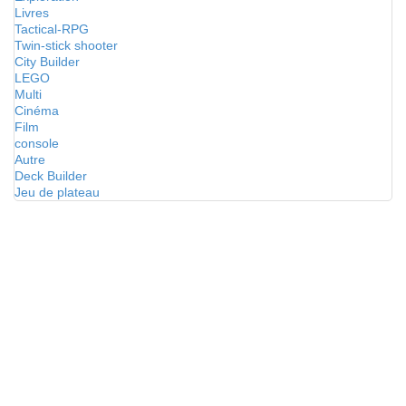
Livres
Tactical-RPG
Twin-stick shooter
City Builder
LEGO
Multi
Cinéma
Film
console
Autre
Deck Builder
Jeu de plateau