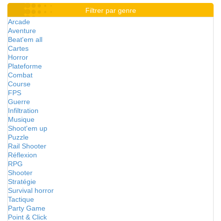
Filtrer par genre
Arcade
Aventure
Beat'em all
Cartes
Horror
Plateforme
Combat
Course
FPS
Guerre
Infiltration
Musique
Shoot'em up
Puzzle
Rail Shooter
Réflexion
RPG
Shooter
Stratégie
Survival horror
Tactique
Party Game
Point & Click