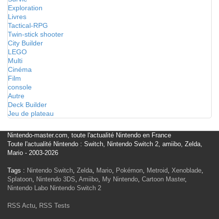
Exploration
Livres
Tactical-RPG
Twin-stick shooter
City Builder
LEGO
Multi
Cinéma
Film
console
Autre
Deck Builder
Jeu de plateau
Nintendo-master.com, toute l'actualité Nintendo en France
Toute l'actualité Nintendo : Switch, Nintendo Switch 2, amiibo, Zelda,
Mario - 2003-2026
Tags :
Nintendo Switch
,
Zelda
,
Mario
,
Pokémon
,
Metroid
,
Xenoblade
,
Splatoon
,
Nintendo 3DS
,
Amiibo
,
My Nintendo
,
Cartoon Master
,
Nintendo Labo
Nintendo Switch 2
RSS Actu
,
RSS Tests