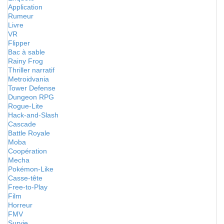
Application
Rumeur
Livre
VR
Flipper
Bac à sable
Rainy Frog
Thriller narratif
Metroidvania
Tower Defense
Dungeon RPG
Rogue-Lite
Hack-and-Slash
Cascade
Battle Royale
Moba
Coopération
Mecha
Pokémon-Like
Casse-tête
Free-to-Play
Film
Horreur
FMV
Survie