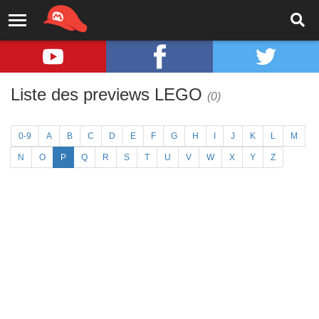
Liste des previews LEGO
(0)
0-9
A
B
C
D
E
F
G
H
I
J
K
L
M
N
O
P
Q
R
S
T
U
V
W
X
Y
Z