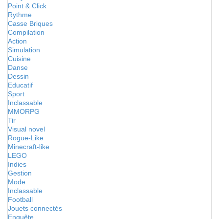
Point & Click
Rythme
Casse Briques
Compilation
Action
Simulation
Cuisine
Danse
Dessin
Educatif
Sport
Inclassable
MMORPG
Tir
Visual novel
Rogue-Like
Minecraft-like
LEGO
Indies
Gestion
Mode
Inclassable
Football
Jouets connectés
Enquête