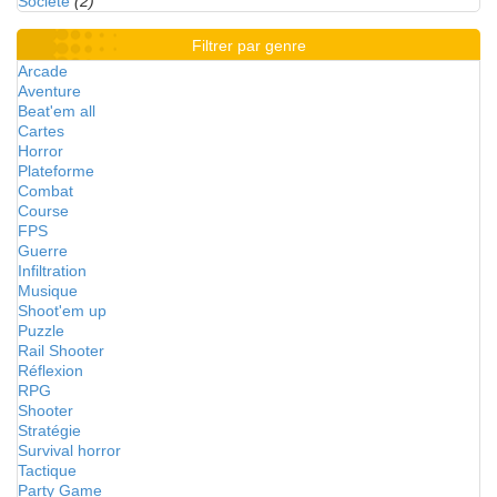
Société
(2)
Filtrer par genre
Arcade
Aventure
Beat'em all
Cartes
Horror
Plateforme
Combat
Course
FPS
Guerre
Infiltration
Musique
Shoot'em up
Puzzle
Rail Shooter
Réflexion
RPG
Shooter
Stratégie
Survival horror
Tactique
Party Game