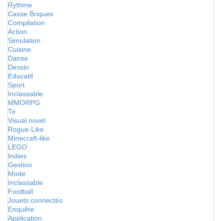
Rythme
Casse Briques
Compilation
Action
Simulation
Cuisine
Danse
Dessin
Educatif
Sport
Inclassable
MMORPG
Tir
Visual novel
Rogue-Like
Minecraft-like
LEGO
Indies
Gestion
Mode
Inclassable
Football
Jouets connectés
Enquête
Application