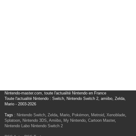
Nintendo-master.com, toute l'actualité Nintendo en France
Toute l'actualité Nintendo : Switch, Nintendo Switch 2, amiibo, Zelda,
Mario - 2003-2026
Tags :
Nintendo Switch
,
Zelda
,
Mario
,
Pokémon
,
Metroid
,
Xenoblade
,
Splatoon
,
Nintendo 3DS
,
Amiibo
,
My Nintendo
,
Cartoon Master
,
Nintendo Labo
Nintendo Switch 2