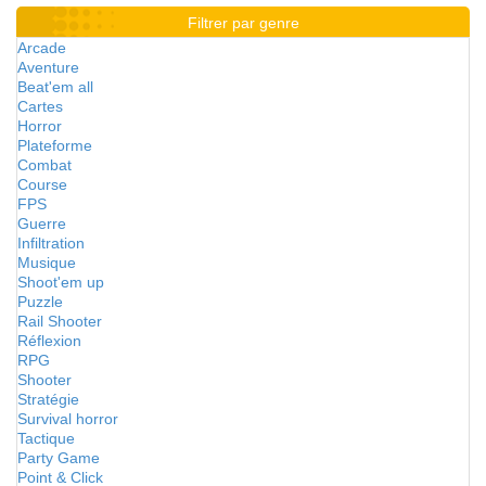
Filtrer par genre
Arcade
Aventure
Beat'em all
Cartes
Horror
Plateforme
Combat
Course
FPS
Guerre
Infiltration
Musique
Shoot'em up
Puzzle
Rail Shooter
Réflexion
RPG
Shooter
Stratégie
Survival horror
Tactique
Party Game
Point & Click