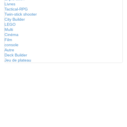
Livres
Tactical-RPG
Twin-stick shooter
City Builder
LEGO
Multi
Cinéma
Film
console
Autre
Deck Builder
Jeu de plateau