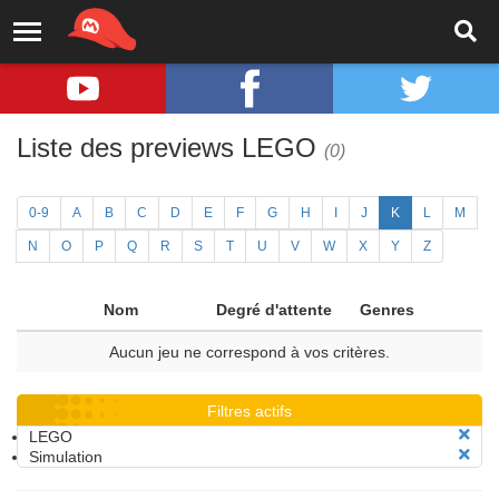
Liste des previews LEGO
(0)
0-9
A
B
C
D
E
F
G
H
I
J
K
L
M
N
O
P
Q
R
S
T
U
V
W
X
Y
Z
Nom
Degré d'attente
Genres
Aucun jeu ne correspond à vos critères.
Filtres actifs
LEGO
Simulation