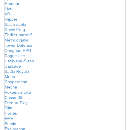
Rumeur
Livre
VR
Flipper
Bac à sable
Rainy Frog
Thriller narratif
Metroidvania
Tower Defense
Dungeon RPG
Rogue-Lite
Hack-and-Slash
Cascade
Battle Royale
Moba
Coopération
Mecha
Pokémon-Like
Casse-tête
Free-to-Play
Film
Horreur
FMV
Survie
Exploration