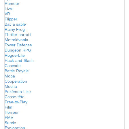
Rumeur
Livre
VR
Flipper
Bac à sable
Rainy Frog
Thriller narratif
Metroidvania
Tower Defense
Dungeon RPG
Rogue-Lite
Hack-and-Slash
Cascade
Battle Royale
Moba
Coopération
Mecha
Pokémon-Like
Casse-tête
Free-to-Play
Film
Horreur
FMV
Survie
Exploration