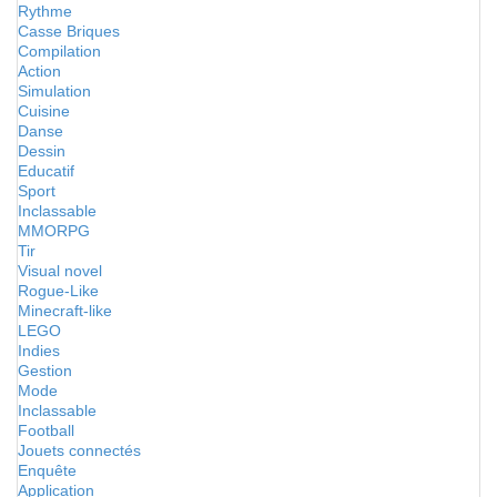
Rythme
Casse Briques
Compilation
Action
Simulation
Cuisine
Danse
Dessin
Educatif
Sport
Inclassable
MMORPG
Tir
Visual novel
Rogue-Like
Minecraft-like
LEGO
Indies
Gestion
Mode
Inclassable
Football
Jouets connectés
Enquête
Application