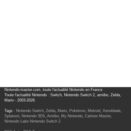
Nintendo-master.com, toute l'actualité Nintendo en France
Toute l'actualité Nintendo : Switch, Nintendo Switch 2, amiibo, Zelda,
Mario - 2003-2026
Tags :
Nintendo Switch
,
Zelda
,
Mario
,
Pokémon
,
Metroid
,
Xenoblade
,
Splatoon
,
Nintendo 3DS
,
Amiibo
,
My Nintendo
,
Cartoon Master
,
Nintendo Labo
Nintendo Switch 2