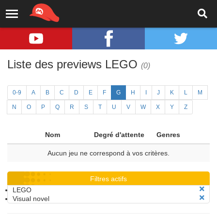
Liste des previews LEGO
(0)
0-9
A
B
C
D
E
F
G
H
I
J
K
L
M
N
O
P
Q
R
S
T
U
V
W
X
Y
Z
Nom
Degré d'attente
Genres
Aucun jeu ne correspond à vos critères.
Filtres actifs
LEGO
Visual novel