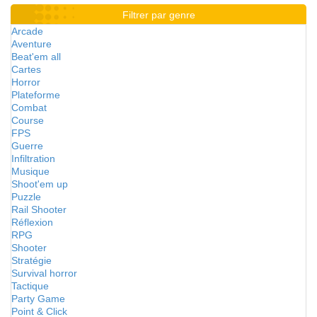
Filtrer par genre
Arcade
Aventure
Beat'em all
Cartes
Horror
Plateforme
Combat
Course
FPS
Guerre
Infiltration
Musique
Shoot'em up
Puzzle
Rail Shooter
Réflexion
RPG
Shooter
Stratégie
Survival horror
Tactique
Party Game
Point & Click