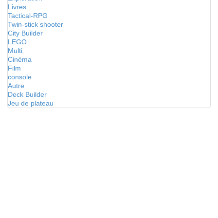
Livres
Tactical-RPG
Twin-stick shooter
City Builder
LEGO
Multi
Cinéma
Film
console
Autre
Deck Builder
Jeu de plateau