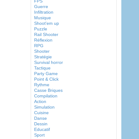
FPS
Guerre
Infiltration
Musique
Shoot'em up
Puzzle
Rail Shooter
Réflexion
RPG
Shooter
Stratégie
Survival horror
Tactique
Party Game
Point & Click
Rythme
Casse Briques
Compilation
Action
Simulation
Cuisine
Danse
Dessin
Educatif
Sport