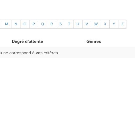
M
N
O
P
Q
R
S
T
U
V
W
X
Y
Z
Degré d'attente
Genres
u ne correspond à vos critères.