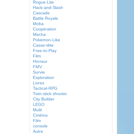
Rogue-Lite
Hack-and-Slash
Cascade
Battle Royale
Moba
Coopération
Mecha
Pokémon-Like
Casse-tête
Free-to-Play
Film
Horreur
FMV
Survie
Exploration
Livres
Tactical-RPG
Twin-stick shooter
City Builder
LEGO
Multi
Cinéma
Film
console
Autre