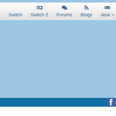
s
Switch
Switch 2
Forums
Blogs
Jeux