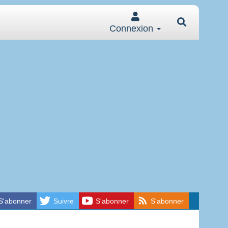
Connexion
S'abonner
Suivre
S'abonner
S'abonner