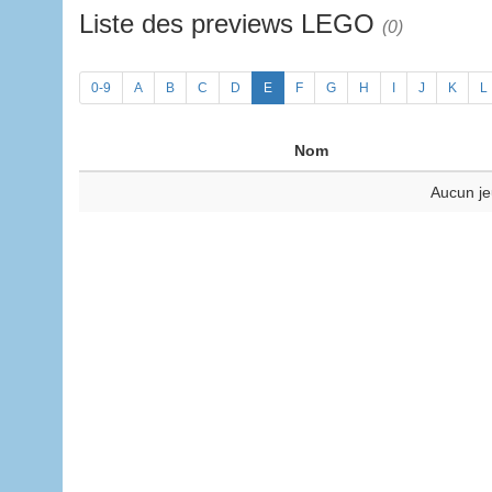
Liste des previews LEGO
(0)
0-9
A
B
C
D
E
F
G
H
I
J
K
L
Nom
Aucun je