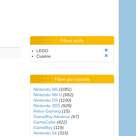
Filtres actifs
LEGO
Cuisine
Filtrer par console
Nintendo Wii
(1081)
Nintendo Wii U
(682)
Nintendo DS
(1100)
Nintendo 3DS
(929)
Retro-Gaming
(15)
GameBoy Advance
(67)
GameCube
(422)
GameBoy
(119)
Nintendo 64
(315)