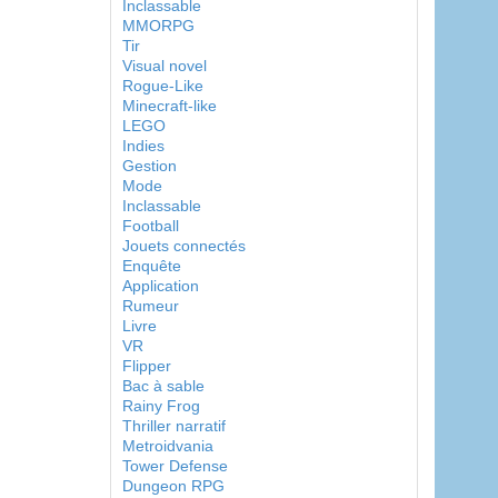
Inclassable
MMORPG
Tir
Visual novel
Rogue-Like
Minecraft-like
LEGO
Indies
Gestion
Mode
Inclassable
Football
Jouets connectés
Enquête
Application
Rumeur
Livre
VR
Flipper
Bac à sable
Rainy Frog
Thriller narratif
Metroidvania
Tower Defense
Dungeon RPG