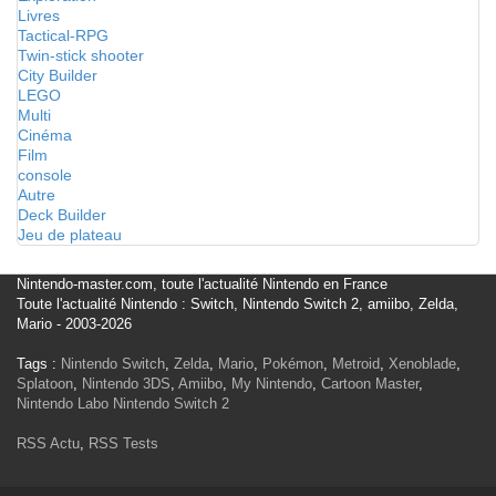
Livres
Tactical-RPG
Twin-stick shooter
City Builder
LEGO
Multi
Cinéma
Film
console
Autre
Deck Builder
Jeu de plateau
Nintendo-master.com, toute l'actualité Nintendo en France
Toute l'actualité Nintendo : Switch, Nintendo Switch 2, amiibo, Zelda,
Mario - 2003-2026
Tags :
Nintendo Switch
,
Zelda
,
Mario
,
Pokémon
,
Metroid
,
Xenoblade
,
Splatoon
,
Nintendo 3DS
,
Amiibo
,
My Nintendo
,
Cartoon Master
,
Nintendo Labo
Nintendo Switch 2
RSS Actu
,
RSS Tests