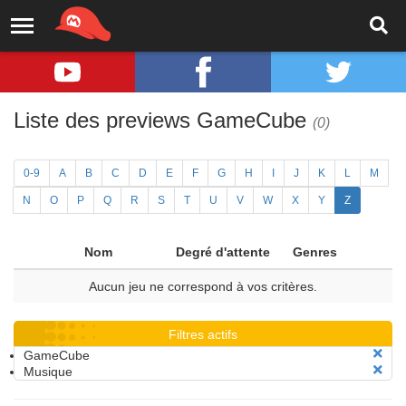
Liste des previews GameCube
(0)
0-9
A
B
C
D
E
F
G
H
I
J
K
L
M
N
O
P
Q
R
S
T
U
V
W
X
Y
Z
Nom
Degré d'attente
Genres
Aucun jeu ne correspond à vos critères.
Filtres actifs
GameCube
Musique