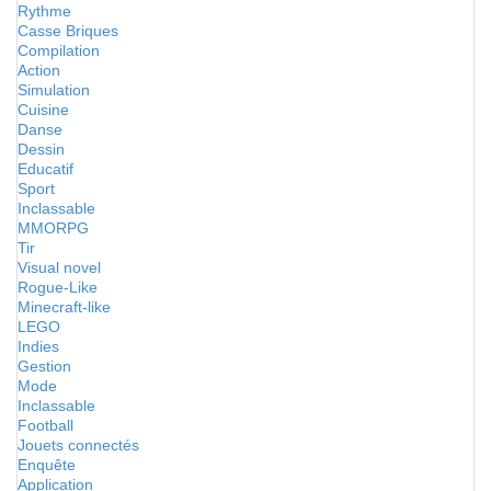
Rythme
Casse Briques
Compilation
Action
Simulation
Cuisine
Danse
Dessin
Educatif
Sport
Inclassable
MMORPG
Tir
Visual novel
Rogue-Like
Minecraft-like
LEGO
Indies
Gestion
Mode
Inclassable
Football
Jouets connectés
Enquête
Application