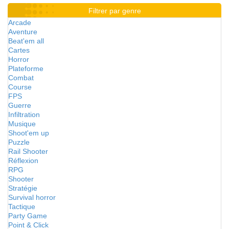
Filtrer par genre
Arcade
Aventure
Beat'em all
Cartes
Horror
Plateforme
Combat
Course
FPS
Guerre
Infiltration
Musique
Shoot'em up
Puzzle
Rail Shooter
Réflexion
RPG
Shooter
Stratégie
Survival horror
Tactique
Party Game
Point & Click