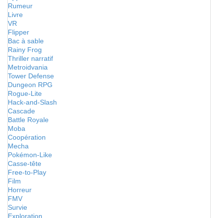
Rumeur
Livre
VR
Flipper
Bac à sable
Rainy Frog
Thriller narratif
Metroidvania
Tower Defense
Dungeon RPG
Rogue-Lite
Hack-and-Slash
Cascade
Battle Royale
Moba
Coopération
Mecha
Pokémon-Like
Casse-tête
Free-to-Play
Film
Horreur
FMV
Survie
Exploration