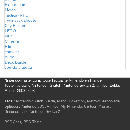
Exploration
Livres
Tactical-RPG
Twin-stick shooter
City Builder
LEGO
Multi
Cinéma
Film
console
Autre
Deck Builder
Jeu de plateau
Nintendo-master.com, toute l'actualité Nintendo en France
Toute l'actualité Nintendo : Switch, Nintendo Switch 2, amiibo, Zelda,
Mario - 2003-2026
Tags :
Nintendo Switch
,
Zelda
,
Mario
,
Pokémon
,
Metroid
,
Xenoblade
,
Splatoon
,
Nintendo 3DS
,
Amiibo
,
My Nintendo
,
Cartoon Master
,
Nintendo Labo
Nintendo Switch 2
RSS Actu
,
RSS Tests