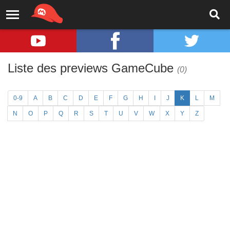
Liste des previews GameCube
(0)
0-9
A
B
C
D
E
F
G
H
I
J
K
L
M
N
O
P
Q
R
S
T
U
V
W
X
Y
Z