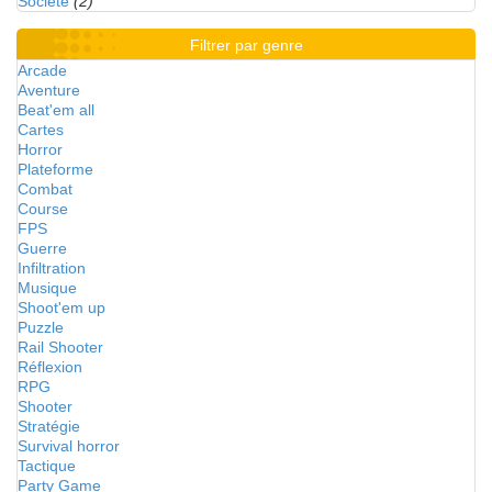
Société
(2)
Filtrer par genre
Arcade
Aventure
Beat'em all
Cartes
Horror
Plateforme
Combat
Course
FPS
Guerre
Infiltration
Musique
Shoot'em up
Puzzle
Rail Shooter
Réflexion
RPG
Shooter
Stratégie
Survival horror
Tactique
Party Game