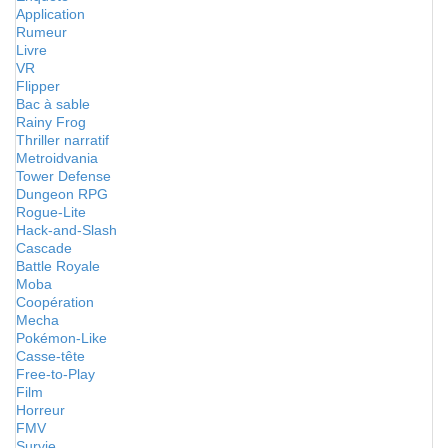
Application
Rumeur
Livre
VR
Flipper
Bac à sable
Rainy Frog
Thriller narratif
Metroidvania
Tower Defense
Dungeon RPG
Rogue-Lite
Hack-and-Slash
Cascade
Battle Royale
Moba
Coopération
Mecha
Pokémon-Like
Casse-tête
Free-to-Play
Film
Horreur
FMV
Survie