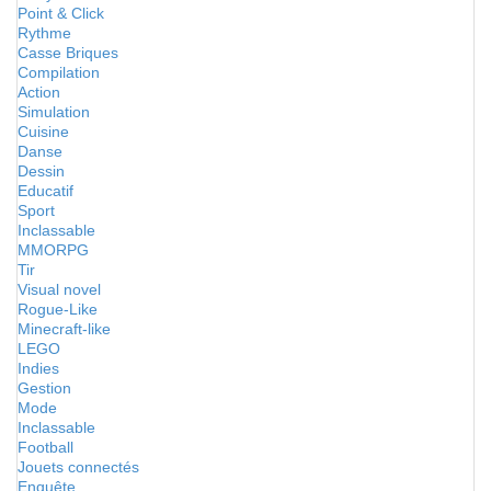
Point & Click
Rythme
Casse Briques
Compilation
Action
Simulation
Cuisine
Danse
Dessin
Educatif
Sport
Inclassable
MMORPG
Tir
Visual novel
Rogue-Like
Minecraft-like
LEGO
Indies
Gestion
Mode
Inclassable
Football
Jouets connectés
Enquête