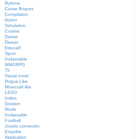
Rythme
Casse Briques
Compilation
Action
Simulation
Cuisine
Danse
Dessin
Educatif
Sport
Inclassable
MMORPG
Tir
Visual novel
Rogue-Like
Minecraft-like
LEGO
Indies
Gestion
Mode
Inclassable
Football
Jouets connectés
Enquête
Application