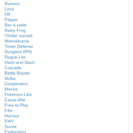
Rumeur
Livre
VR
Flipper
Bac à sable
Rainy Frog
Thriller narratif
Metroidvania
Tower Defense
Dungeon RPG
Rogue-Lite
Hack-and-Slash
Cascade
Battle Royale
Moba
Coopération
Mecha
Pokémon-Like
Casse-tête
Free-to-Play
Film
Horreur
FMV
Survie
Exploration