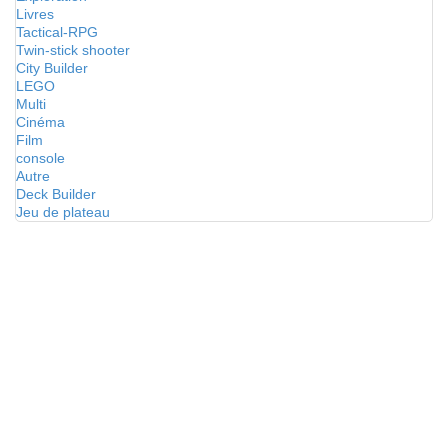
Livres
Tactical-RPG
Twin-stick shooter
City Builder
LEGO
Multi
Cinéma
Film
console
Autre
Deck Builder
Jeu de plateau