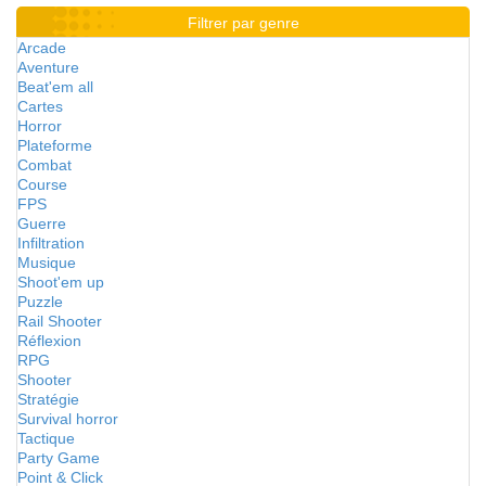
Filtrer par genre
Arcade
Aventure
Beat'em all
Cartes
Horror
Plateforme
Combat
Course
FPS
Guerre
Infiltration
Musique
Shoot'em up
Puzzle
Rail Shooter
Réflexion
RPG
Shooter
Stratégie
Survival horror
Tactique
Party Game
Point & Click