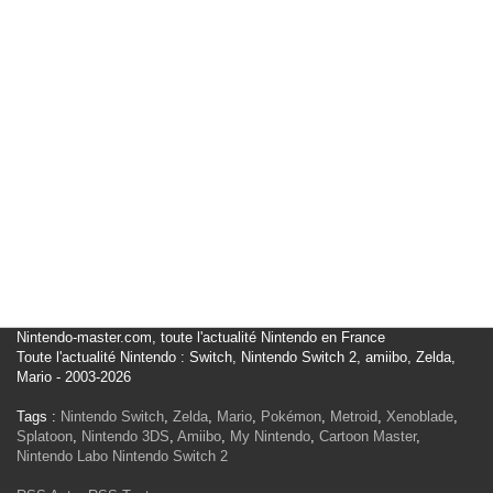
Nintendo-master.com, toute l'actualité Nintendo en France
Toute l'actualité Nintendo : Switch, Nintendo Switch 2, amiibo, Zelda,
Mario - 2003-2026
Tags :
Nintendo Switch
,
Zelda
,
Mario
,
Pokémon
,
Metroid
,
Xenoblade
,
Splatoon
,
Nintendo 3DS
,
Amiibo
,
My Nintendo
,
Cartoon Master
,
Nintendo Labo
Nintendo Switch 2