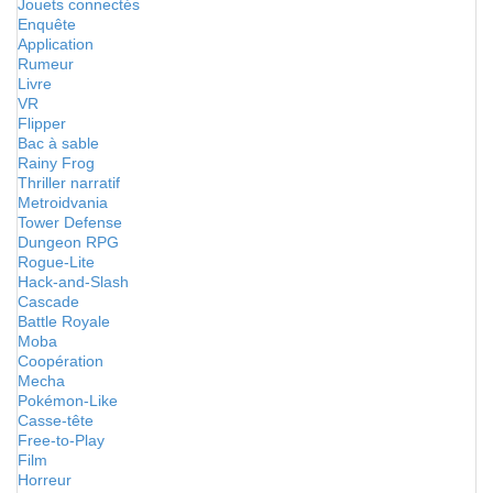
Jouets connectés
Enquête
Application
Rumeur
Livre
VR
Flipper
Bac à sable
Rainy Frog
Thriller narratif
Metroidvania
Tower Defense
Dungeon RPG
Rogue-Lite
Hack-and-Slash
Cascade
Battle Royale
Moba
Coopération
Mecha
Pokémon-Like
Casse-tête
Free-to-Play
Film
Horreur