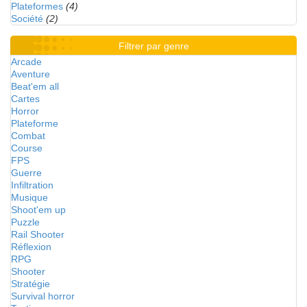
Plateformes
(4)
Société
(2)
Filtrer par genre
Arcade
Aventure
Beat'em all
Cartes
Horror
Plateforme
Combat
Course
FPS
Guerre
Infiltration
Musique
Shoot'em up
Puzzle
Rail Shooter
Réflexion
RPG
Shooter
Stratégie
Survival horror