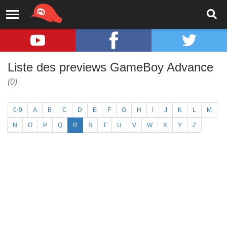
Liste des previews GameBoy Advance
(0)
0-9
A
B
C
D
E
F
G
H
I
J
K
L
M
N
O
P
Q
R
S
T
U
V
W
X
Y
Z