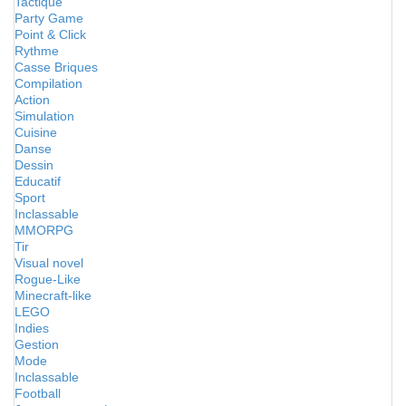
Tactique
Party Game
Point & Click
Rythme
Casse Briques
Compilation
Action
Simulation
Cuisine
Danse
Dessin
Educatif
Sport
Inclassable
MMORPG
Tir
Visual novel
Rogue-Like
Minecraft-like
LEGO
Indies
Gestion
Mode
Inclassable
Football