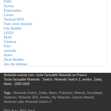
FMV
Survie
Exploration
Livres
Tactical-RPG
Twin-stick shooter
City Builder
LEGO
Multi
Cinéma
Film
console
Autre
Deck Builder
Jeu de plateau
Nintendo-master.com, toute l'actualité Nintendo en France
Toute l'actualité Nintendo : Switch, Nintendo Switch 2, amiibo, Zelda,
Mario - 2003-2026
Tags :
Nintendo Switch
,
Zelda
,
Mario
,
Pokémon
,
Metroid
,
Xenoblade
,
Splatoon
,
Nintendo 3DS
,
Amiibo
,
My Nintendo
,
Cartoon Master
,
Nintendo Labo
Nintendo Switch 2
RSS Actu
,
RSS Tests