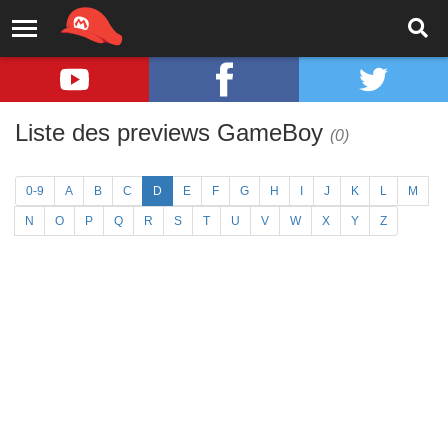
Liste des previews GameBoy
(0)
0-9
A
B
C
D
E
F
G
H
I
J
K
L
M
N
O
P
Q
R
S
T
U
V
W
X
Y
Z