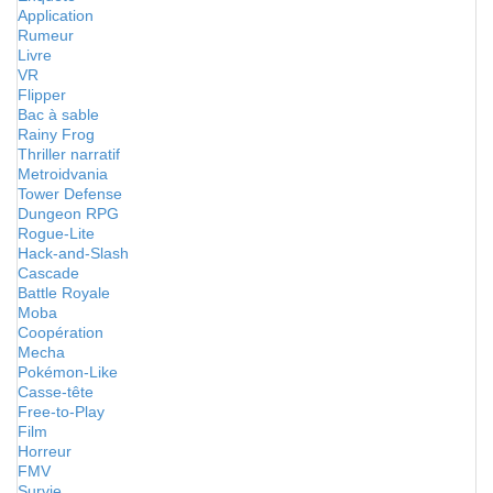
Application
Rumeur
Livre
VR
Flipper
Bac à sable
Rainy Frog
Thriller narratif
Metroidvania
Tower Defense
Dungeon RPG
Rogue-Lite
Hack-and-Slash
Cascade
Battle Royale
Moba
Coopération
Mecha
Pokémon-Like
Casse-tête
Free-to-Play
Film
Horreur
FMV
Survie