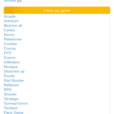
Société
(2)
Filtrer par genre
Arcade
Aventure
Beat'em all
Cartes
Horror
Plateforme
Combat
Course
FPS
Guerre
Infiltration
Musique
Shoot'em up
Puzzle
Rail Shooter
Réflexion
RPG
Shooter
Stratégie
Survival horror
Tactique
Party Game