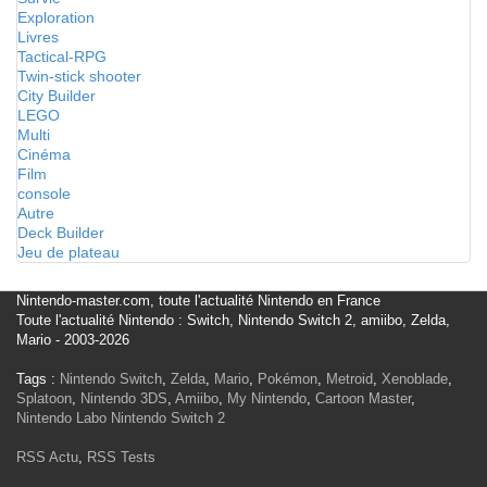
Exploration
Livres
Tactical-RPG
Twin-stick shooter
City Builder
LEGO
Multi
Cinéma
Film
console
Autre
Deck Builder
Jeu de plateau
Nintendo-master.com, toute l'actualité Nintendo en France
Toute l'actualité Nintendo : Switch, Nintendo Switch 2, amiibo, Zelda,
Mario - 2003-2026
Tags :
Nintendo Switch
,
Zelda
,
Mario
,
Pokémon
,
Metroid
,
Xenoblade
,
Splatoon
,
Nintendo 3DS
,
Amiibo
,
My Nintendo
,
Cartoon Master
,
Nintendo Labo
Nintendo Switch 2
RSS Actu
,
RSS Tests