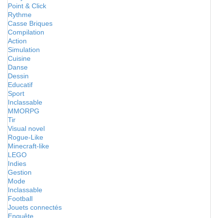
Point & Click
Rythme
Casse Briques
Compilation
Action
Simulation
Cuisine
Danse
Dessin
Educatif
Sport
Inclassable
MMORPG
Tir
Visual novel
Rogue-Like
Minecraft-like
LEGO
Indies
Gestion
Mode
Inclassable
Football
Jouets connectés
Enquête