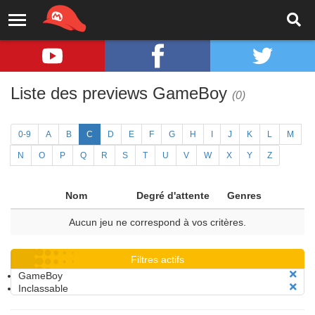
Liste des previews GameBoy
(0)
0-9
A
B
C
D
E
F
G
H
I
J
K
L
M
N
O
P
Q
R
S
T
U
V
W
X
Y
Z
Nom
Degré d'attente
Genres
Aucun jeu ne correspond à vos critères.
Filtres actifs
GameBoy
Inclassable