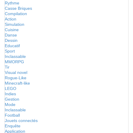
Rythme
Casse Briques
Compilation
Action
Simulation
Cuisine
Danse
Dessin
Educatif
Sport
Inclassable
MMORPG
Tir
Visual novel
Rogue-Like
Minecraft-like
LEGO
Indies
Gestion
Mode
Inclassable
Football
Jouets connectés
Enquête
Application