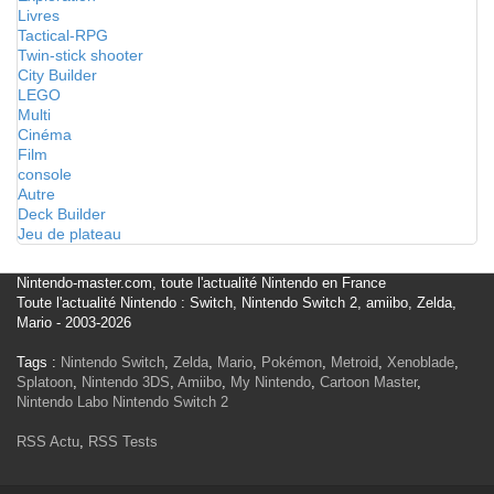
Livres
Tactical-RPG
Twin-stick shooter
City Builder
LEGO
Multi
Cinéma
Film
console
Autre
Deck Builder
Jeu de plateau
Nintendo-master.com, toute l'actualité Nintendo en France
Toute l'actualité Nintendo : Switch, Nintendo Switch 2, amiibo, Zelda,
Mario - 2003-2026
Tags :
Nintendo Switch
,
Zelda
,
Mario
,
Pokémon
,
Metroid
,
Xenoblade
,
Splatoon
,
Nintendo 3DS
,
Amiibo
,
My Nintendo
,
Cartoon Master
,
Nintendo Labo
Nintendo Switch 2
RSS Actu
,
RSS Tests