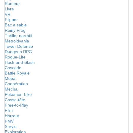
Rumeur
Livre
VR
Flipper
Bac à sable
Rainy Frog
Thriller narratif
Metroidvania
Tower Defense
Dungeon RPG
Rogue-Lite
Hack-and-Slash
Cascade
Battle Royale
Moba
Coopération
Mecha
Pokémon-Like
Casse-tête
Free-to-Play
Film
Horreur
FMV
Survie
Exploration