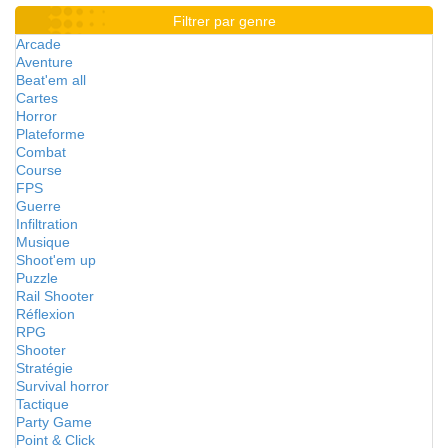
Filtrer par genre
Arcade
Aventure
Beat'em all
Cartes
Horror
Plateforme
Combat
Course
FPS
Guerre
Infiltration
Musique
Shoot'em up
Puzzle
Rail Shooter
Réflexion
RPG
Shooter
Stratégie
Survival horror
Tactique
Party Game
Point & Click