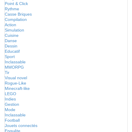
Point & Click
Rythme
Casse Briques
Compilation
Action
Simulation
Cuisine
Danse
Dessin
Educatif
Sport
Inclassable
MMORPG
Tir
Visual novel
Rogue-Like
Minecraft-like
LEGO
Indies
Gestion
Mode
Inclassable
Football
Jouets connectés
Enquête