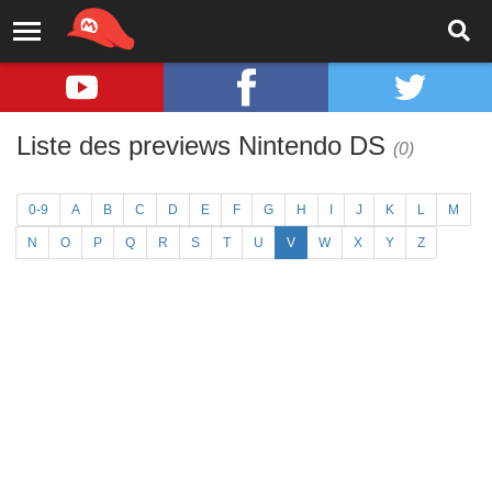
Liste des previews Nintendo DS
(0)
0-9
A
B
C
D
E
F
G
H
I
J
K
L
M
N
O
P
Q
R
S
T
U
V
W
X
Y
Z