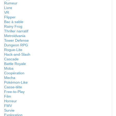
Rumeur
Livre
VR
Flipper
Bac à sable
Rainy Frog
Thriller narratif
Metroidvania
Tower Defense
Dungeon RPG
Rogue-Lite
Hack-and-Slash
Cascade
Battle Royale
Moba
Coopération
Mecha
Pokémon-Like
Casse-tête
Free-to-Play
Film
Horreur
FMV
Survie
Exploration