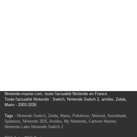
Nintendo-master.com, toute l'actualité Nintendo en France
Toute l'actualité Nintendo : Switch, Nintendo Switch 2, amiibo, Zelda,
Mario - 2003-2026
Tags :
Nintendo Switch
,
Zelda
,
Mario
,
Pokémon
,
Metroid
,
Xenoblade
,
Splatoon
,
Nintendo 3DS
,
Amiibo
,
My Nintendo
,
Cartoon Master
,
Nintendo Labo
Nintendo Switch 2