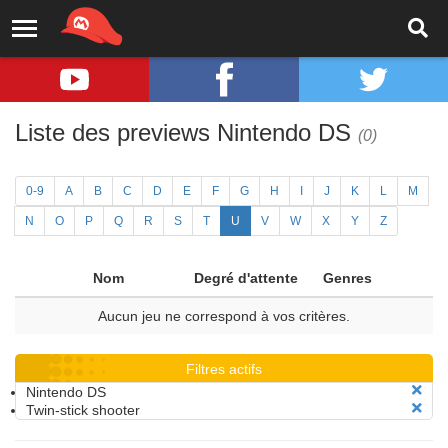
Liste des previews Nintendo DS
(0)
0-9
A
B
C
D
E
F
G
H
I
J
K
L
M
N
O
P
Q
R
S
T
U
V
W
X
Y
Z
Nom
Degré d'attente
Genres
Aucun jeu ne correspond à vos critères.
Filtres actifs
Nintendo DS
Twin-stick shooter