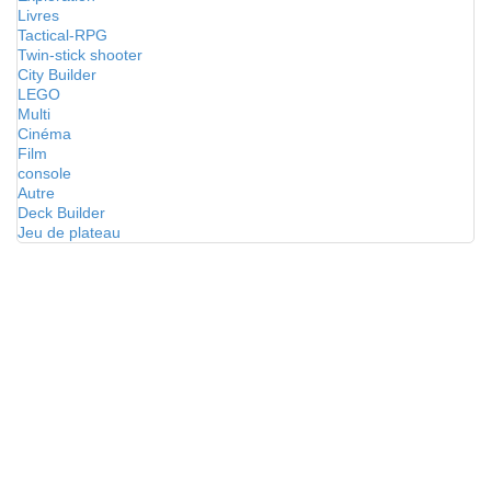
Livres
Tactical-RPG
Twin-stick shooter
City Builder
LEGO
Multi
Cinéma
Film
console
Autre
Deck Builder
Jeu de plateau