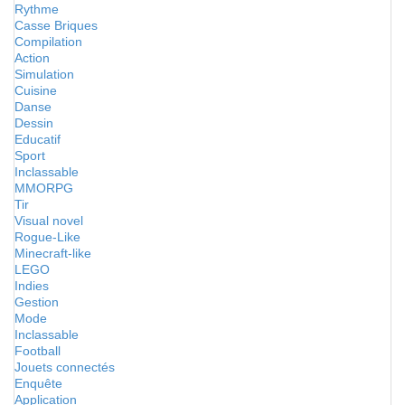
Rythme
Casse Briques
Compilation
Action
Simulation
Cuisine
Danse
Dessin
Educatif
Sport
Inclassable
MMORPG
Tir
Visual novel
Rogue-Like
Minecraft-like
LEGO
Indies
Gestion
Mode
Inclassable
Football
Jouets connectés
Enquête
Application