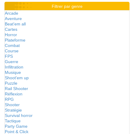
Filtrer par genre
Arcade
Aventure
Beat'em all
Cartes
Horror
Plateforme
Combat
Course
FPS
Guerre
Infiltration
Musique
Shoot'em up
Puzzle
Rail Shooter
Réflexion
RPG
Shooter
Stratégie
Survival horror
Tactique
Party Game
Point & Click