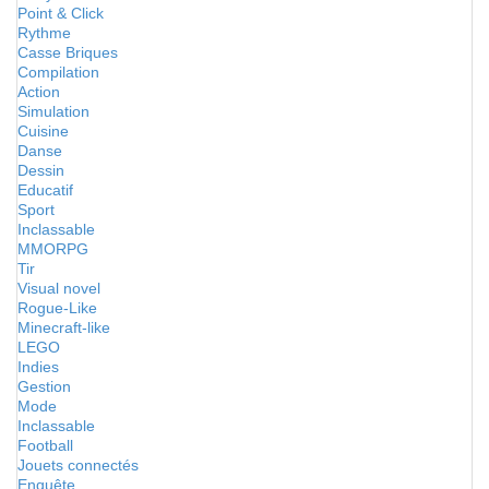
Point & Click
Rythme
Casse Briques
Compilation
Action
Simulation
Cuisine
Danse
Dessin
Educatif
Sport
Inclassable
MMORPG
Tir
Visual novel
Rogue-Like
Minecraft-like
LEGO
Indies
Gestion
Mode
Inclassable
Football
Jouets connectés
Enquête