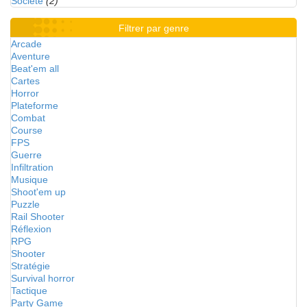
Société
(2)
Filtrer par genre
Arcade
Aventure
Beat'em all
Cartes
Horror
Plateforme
Combat
Course
FPS
Guerre
Infiltration
Musique
Shoot'em up
Puzzle
Rail Shooter
Réflexion
RPG
Shooter
Stratégie
Survival horror
Tactique
Party Game