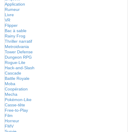
Application
Rumeur
Livre
VR
Flipper
Bac à sable
Rainy Frog
Thriller narratif
Metroidvania
Tower Defense
Dungeon RPG
Rogue-Lite
Hack-and-Slash
Cascade
Battle Royale
Moba
Coopération
Mecha
Pokémon-Like
Casse-tête
Free-to-Play
Film
Horreur
FMV
Survie