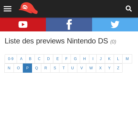
Liste des previews Nintendo DS
(0)
0-9
A
B
C
D
E
F
G
H
I
J
K
L
M
N
O
P
Q
R
S
T
U
V
W
X
Y
Z