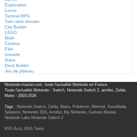
Exploration
Livres
Tactical-RPG
Twin-stick shooter
City Builder
LEGO
Multi
Cinéma
Film
console
Autre
Deck Builder
Jeu de plateau
Nintendo-master.com, toute l'actualité Nintendo en France
Toute l'actualité Nintendo : Switch, Nintendo Switch 2, amiibo, Zelda,
Mario - 2003-2026
Tags :
Nintendo Switch
,
Zelda
,
Mario
,
Pokémon
,
Metroid
,
Xenoblade
,
Splatoon
,
Nintendo 3DS
,
Amiibo
,
My Nintendo
,
Cartoon Master
,
Nintendo Labo
Nintendo Switch 2
RSS Actu
,
RSS Tests