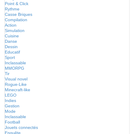
Point & Click
Rythme
Casse Briques
Compilation
Action
Simulation
Cuisine
Danse
Dessin
Educatif
Sport
Inclassable
MMORPG
Tir
Visual novel
Rogue-Like
Minecraft-like
LEGO
Indies
Gestion
Mode
Inclassable
Football
Jouets connectés
Enquête