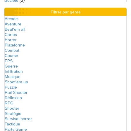
Société
(2)
Filtrer par genre
Arcade
Aventure
Beat'em all
Cartes
Horror
Plateforme
Combat
Course
FPS
Guerre
Infiltration
Musique
Shoot'em up
Puzzle
Rail Shooter
Réflexion
RPG
Shooter
Stratégie
Survival horror
Tactique
Party Game