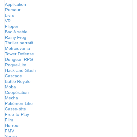
Application
Rumeur
Livre
VR
Flipper
Bac à sable
Rainy Frog
Thriller narratif
Metroidvania
Tower Defense
Dungeon RPG
Rogue-Lite
Hack-and-Slash
Cascade
Battle Royale
Moba
Coopération
Mecha
Pokémon-Like
Casse-tête
Free-to-Play
Film
Horreur
FMV
Survie