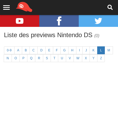
Liste des previews Nintendo DS
(0)
0-9
A
B
C
D
E
F
G
H
I
J
K
L
M
N
O
P
Q
R
S
T
U
V
W
X
Y
Z