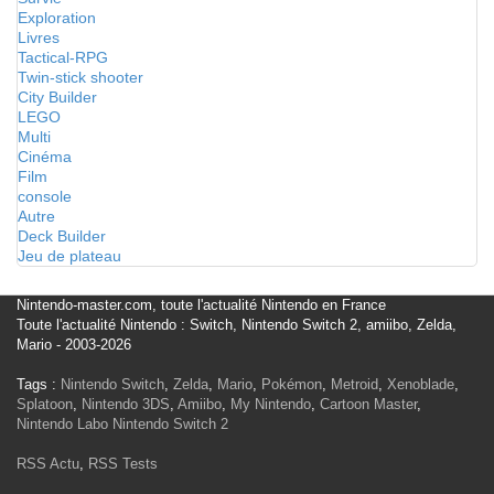
Exploration
Livres
Tactical-RPG
Twin-stick shooter
City Builder
LEGO
Multi
Cinéma
Film
console
Autre
Deck Builder
Jeu de plateau
Nintendo-master.com, toute l'actualité Nintendo en France
Toute l'actualité Nintendo : Switch, Nintendo Switch 2, amiibo, Zelda,
Mario - 2003-2026
Tags :
Nintendo Switch
,
Zelda
,
Mario
,
Pokémon
,
Metroid
,
Xenoblade
,
Splatoon
,
Nintendo 3DS
,
Amiibo
,
My Nintendo
,
Cartoon Master
,
Nintendo Labo
Nintendo Switch 2
RSS Actu
,
RSS Tests