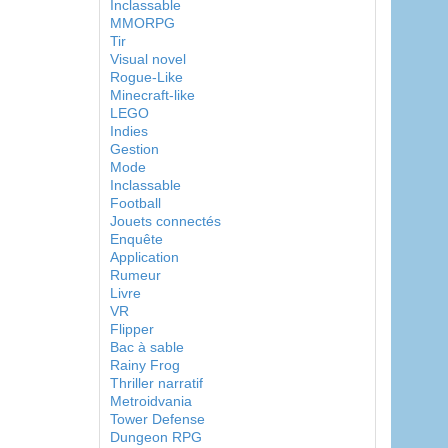
Inclassable
MMORPG
Tir
Visual novel
Rogue-Like
Minecraft-like
LEGO
Indies
Gestion
Mode
Inclassable
Football
Jouets connectés
Enquête
Application
Rumeur
Livre
VR
Flipper
Bac à sable
Rainy Frog
Thriller narratif
Metroidvania
Tower Defense
Dungeon RPG