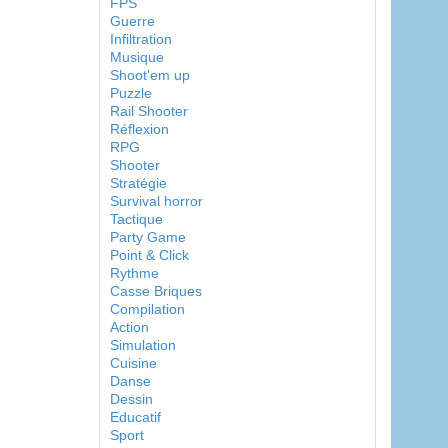
FPS
Guerre
Infiltration
Musique
Shoot'em up
Puzzle
Rail Shooter
Réflexion
RPG
Shooter
Stratégie
Survival horror
Tactique
Party Game
Point & Click
Rythme
Casse Briques
Compilation
Action
Simulation
Cuisine
Danse
Dessin
Educatif
Sport