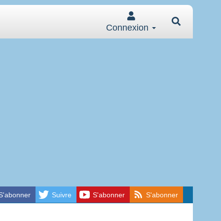
Connexion
S'abonner
Suivre
S'abonner
S'abonner