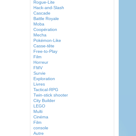
Rogue-Lite
Hack-and-Slash
Cascade
Battle Royale
Moba
Coopération
Mecha
Pokémon-Like
Casse-tête
Free-to-Play
Film
Horreur
FMV
Survie
Exploration
Livres
Tactical-RPG
Twin-stick shooter
City Builder
LEGO
Multi
Cinéma
Film
console
Autre