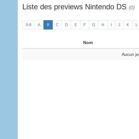
Liste des previews Nintendo DS
(0)
0-9
A
B
C
D
E
F
G
H
I
J
K
L
Nom
Aucun je