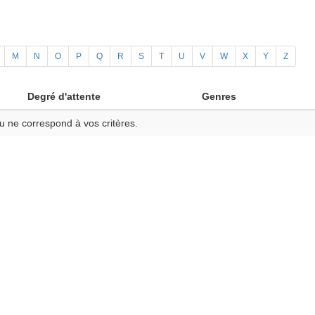
M
N
O
P
Q
R
S
T
U
V
W
X
Y
Z
Degré d'attente
Genres
u ne correspond à vos critères.