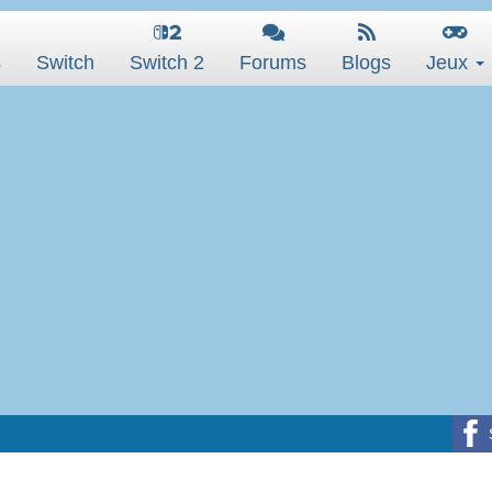
s
Switch
Switch 2
Forums
Blogs
Jeux