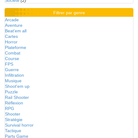
Société
(2)
Filtrer par genre
Arcade
Aventure
Beat'em all
Cartes
Horror
Plateforme
Combat
Course
FPS
Guerre
Infiltration
Musique
Shoot'em up
Puzzle
Rail Shooter
Réflexion
RPG
Shooter
Stratégie
Survival horror
Tactique
Party Game