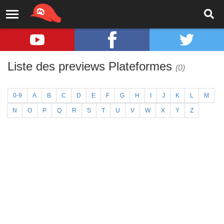
Liste des previews Plateformes
(0)
0-9
A
B
C
D
E
F
G
H
I
J
K
L
M
N
O
P
Q
R
S
T
U
V
W
X
Y
Z