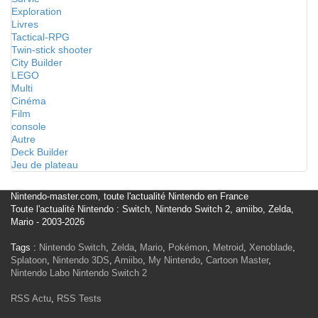
Exploration
Livres
Tactical-RPG
Twin-stick shooter
City Builder
LEGO
Multi
Cinéma
Film
console
Autre
Deck Builder
Jeu de plateau
Nintendo-master.com, toute l'actualité Nintendo en France
Toute l'actualité Nintendo : Switch, Nintendo Switch 2, amiibo, Zelda,
Mario - 2003-2026
Tags :
Nintendo Switch
,
Zelda
,
Mario
,
Pokémon
,
Metroid
,
Xenoblade
,
Splatoon
,
Nintendo 3DS
,
Amiibo
,
My Nintendo
,
Cartoon Master
,
Nintendo Labo
Nintendo Switch 2
RSS Actu
,
RSS Tests