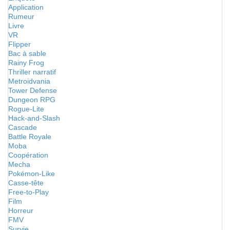
Application
Rumeur
Livre
VR
Flipper
Bac à sable
Rainy Frog
Thriller narratif
Metroidvania
Tower Defense
Dungeon RPG
Rogue-Lite
Hack-and-Slash
Cascade
Battle Royale
Moba
Coopération
Mecha
Pokémon-Like
Casse-tête
Free-to-Play
Film
Horreur
FMV
Survie