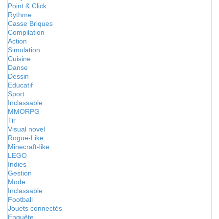
Point & Click
Rythme
Casse Briques
Compilation
Action
Simulation
Cuisine
Danse
Dessin
Educatif
Sport
Inclassable
MMORPG
Tir
Visual novel
Rogue-Like
Minecraft-like
LEGO
Indies
Gestion
Mode
Inclassable
Football
Jouets connectés
Enquête