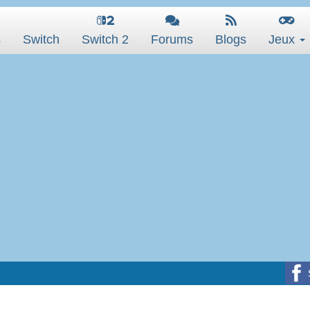
s
Switch
Switch 2
Forums
Blogs
Jeux