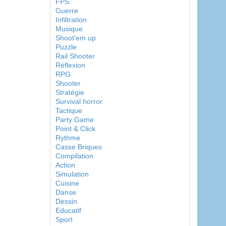
FPS
Guerre
Infiltration
Musique
Shoot'em up
Puzzle
Rail Shooter
Réflexion
RPG
Shooter
Stratégie
Survival horror
Tactique
Party Game
Point & Click
Rythme
Casse Briques
Compilation
Action
Simulation
Cuisine
Danse
Dessin
Educatif
Sport