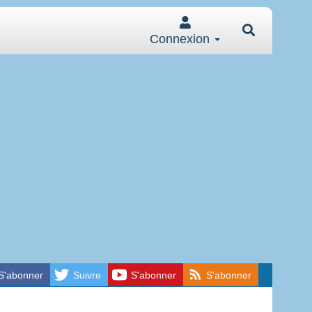
Connexion
S'abonner
Suivre
S'abonner
S'abonner