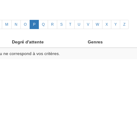
M
N
O
P
Q
R
S
T
U
V
W
X
Y
Z
Degré d'attente
Genres
u ne correspond à vos critères.