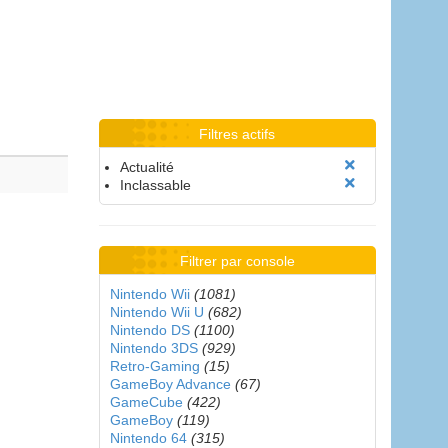
Filtres actifs
Actualité
Inclassable
Filtrer par console
Nintendo Wii
(1081)
Nintendo Wii U
(682)
Nintendo DS
(1100)
Nintendo 3DS
(929)
Retro-Gaming
(15)
GameBoy Advance
(67)
GameCube
(422)
GameBoy
(119)
Nintendo 64
(315)