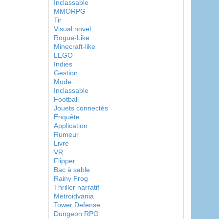
Inclassable
MMORPG
Tir
Visual novel
Rogue-Like
Minecraft-like
LEGO
Indies
Gestion
Mode
Inclassable
Football
Jouets connectés
Enquête
Application
Rumeur
Livre
VR
Flipper
Bac à sable
Rainy Frog
Thriller narratif
Metroidvania
Tower Defense
Dungeon RPG