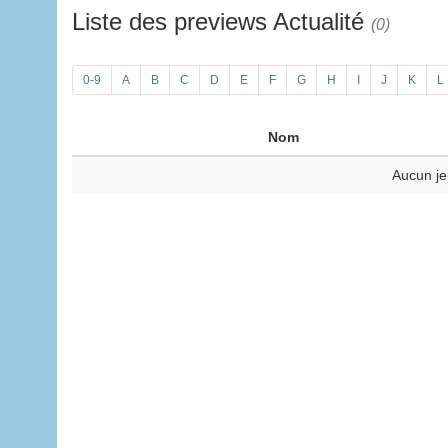
Liste des previews Actualité
(0)
0-9
A
B
C
D
E
F
G
H
I
J
K
L
Nom
Aucun je