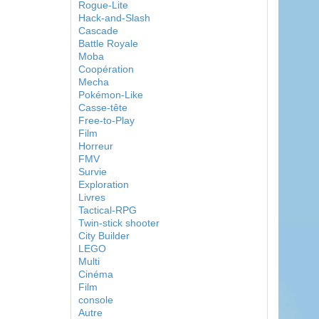
Rogue-Lite
Hack-and-Slash
Cascade
Battle Royale
Moba
Coopération
Mecha
Pokémon-Like
Casse-tête
Free-to-Play
Film
Horreur
FMV
Survie
Exploration
Livres
Tactical-RPG
Twin-stick shooter
City Builder
LEGO
Multi
Cinéma
Film
console
Autre