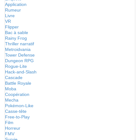
Application
Rumeur
Livre
VR
Flipper
Bac à sable
Rainy Frog
Thriller narratif
Metroidvania
Tower Defense
Dungeon RPG
Rogue-Lite
Hack-and-Slash
Cascade
Battle Royale
Moba
Coopération
Mecha
Pokémon-Like
Casse-tête
Free-to-Play
Film
Horreur
FMV
Survie