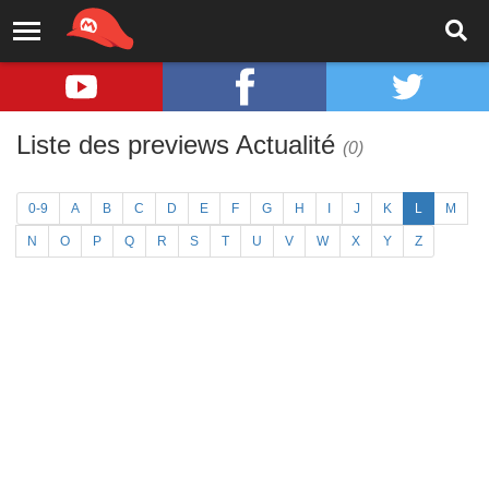
Liste des previews Actualité
(0)
0-9
A
B
C
D
E
F
G
H
I
J
K
L
M
N
O
P
Q
R
S
T
U
V
W
X
Y
Z