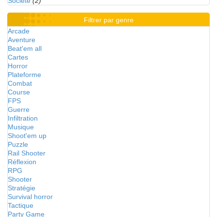
Société
(2)
Filtrer par genre
Arcade
Aventure
Beat'em all
Cartes
Horror
Plateforme
Combat
Course
FPS
Guerre
Infiltration
Musique
Shoot'em up
Puzzle
Rail Shooter
Réflexion
RPG
Shooter
Stratégie
Survival horror
Tactique
Party Game