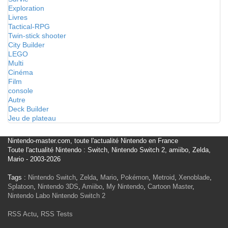
Exploration
Livres
Tactical-RPG
Twin-stick shooter
City Builder
LEGO
Multi
Cinéma
Film
console
Autre
Deck Builder
Jeu de plateau
Nintendo-master.com, toute l'actualité Nintendo en France
Toute l'actualité Nintendo : Switch, Nintendo Switch 2, amiibo, Zelda,
Mario - 2003-2026
Tags :
Nintendo Switch
,
Zelda
,
Mario
,
Pokémon
,
Metroid
,
Xenoblade
,
Splatoon
,
Nintendo 3DS
,
Amiibo
,
My Nintendo
,
Cartoon Master
,
Nintendo Labo
Nintendo Switch 2
RSS Actu
,
RSS Tests