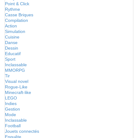
Point & Click
Rythme
Casse Briques
Compilation
Action
Simulation
Cuisine
Danse
Dessin
Educatif
Sport
Inclassable
MMORPG
Tir
Visual novel
Rogue-Like
Minecraft-like
LEGO
Indies
Gestion
Mode
Inclassable
Football
Jouets connectés
Enquête