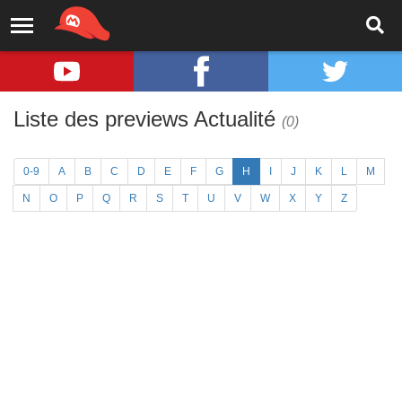
Liste des previews Actualité
(0)
0-9
A
B
C
D
E
F
G
H
I
J
K
L
M
N
O
P
Q
R
S
T
U
V
W
X
Y
Z