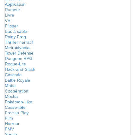
Application
Rumeur
Livre
VR
Flipper
Bac à sable
Rainy Frog
Thriller narratif
Metroidvania
Tower Defense
Dungeon RPG
Rogue-Lite
Hack-and-Slash
Cascade
Battle Royale
Moba
Coopération
Mecha
Pokémon-Like
Casse-tête
Free-to-Play
Film
Horreur
FMV
Survie