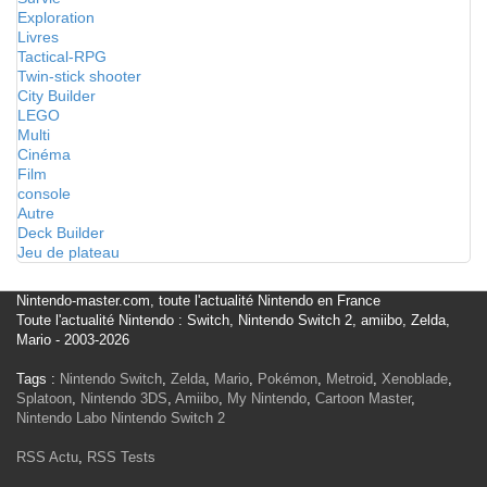
Exploration
Livres
Tactical-RPG
Twin-stick shooter
City Builder
LEGO
Multi
Cinéma
Film
console
Autre
Deck Builder
Jeu de plateau
Nintendo-master.com, toute l'actualité Nintendo en France
Toute l'actualité Nintendo : Switch, Nintendo Switch 2, amiibo, Zelda,
Mario - 2003-2026
Tags :
Nintendo Switch
,
Zelda
,
Mario
,
Pokémon
,
Metroid
,
Xenoblade
,
Splatoon
,
Nintendo 3DS
,
Amiibo
,
My Nintendo
,
Cartoon Master
,
Nintendo Labo
Nintendo Switch 2
RSS Actu
,
RSS Tests