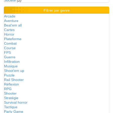
Société
(2)
Filtrer par genre
Arcade
Aventure
Beat'em all
Cartes
Horror
Plateforme
Combat
Course
FPS
Guerre
Infiltration
Musique
Shoot'em up
Puzzle
Rail Shooter
Réflexion
RPG
Shooter
Stratégie
Survival horror
Tactique
Party Game