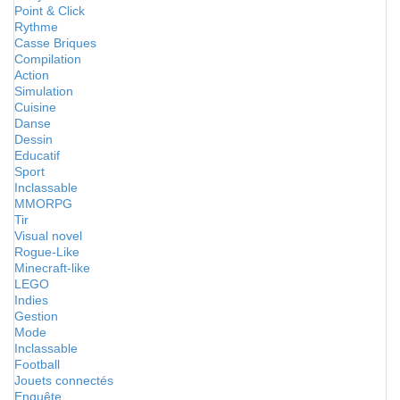
Point & Click
Rythme
Casse Briques
Compilation
Action
Simulation
Cuisine
Danse
Dessin
Educatif
Sport
Inclassable
MMORPG
Tir
Visual novel
Rogue-Like
Minecraft-like
LEGO
Indies
Gestion
Mode
Inclassable
Football
Jouets connectés
Enquête