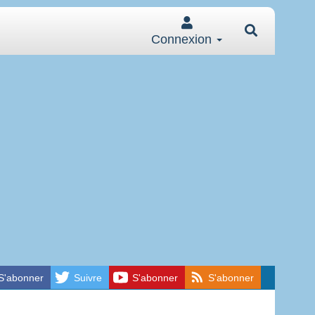
Connexion
S'abonner
Suivre
S'abonner
S'abonner