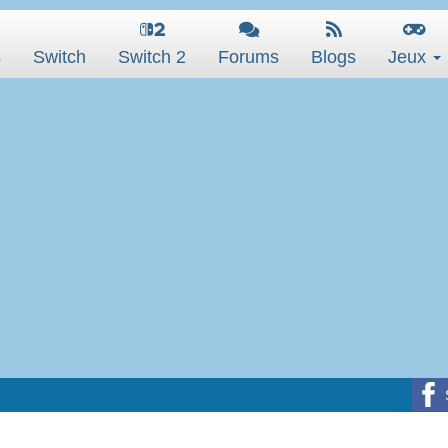
s
Switch
Switch 2
Forums
Blogs
Jeux