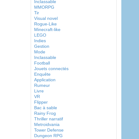
Inclassable
MMORPG
Tir
Visual novel
Rogue-Like
Minecraft-like
LEGO
Indies
Gestion
Mode
Inclassable
Football
Jouets connectés
Enquête
Application
Rumeur
Livre
VR
Flipper
Bac à sable
Rainy Frog
Thriller narratif
Metroidvania
Tower Defense
Dungeon RPG