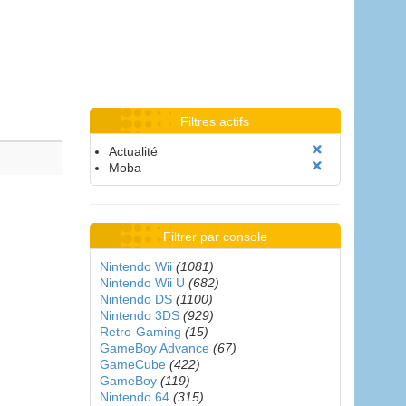
Filtres actifs
Actualité
Moba
Filtrer par console
Nintendo Wii
(1081)
Nintendo Wii U
(682)
Nintendo DS
(1100)
Nintendo 3DS
(929)
Retro-Gaming
(15)
GameBoy Advance
(67)
GameCube
(422)
GameBoy
(119)
Nintendo 64
(315)