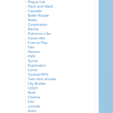
Rogue-Lite
Hack-and-Slash
Cascade
Battle Royale
Moba
Coopération
Mecha
Pokémon-Like
Casse-tête
Free-to-Play
Film
Horreur
FMV
Survie
Exploration
Livres
Tactical-RPG
Twin-stick shooter
City Builder
LEGO
Multi
Cinéma
Film
console
Autre