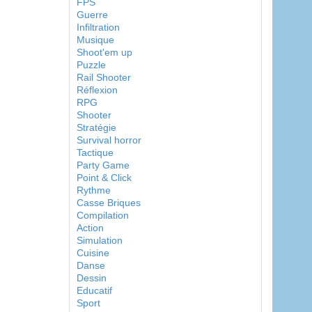
FPS
Guerre
Infiltration
Musique
Shoot'em up
Puzzle
Rail Shooter
Réflexion
RPG
Shooter
Stratégie
Survival horror
Tactique
Party Game
Point & Click
Rythme
Casse Briques
Compilation
Action
Simulation
Cuisine
Danse
Dessin
Educatif
Sport