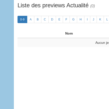
Liste des previews Actualité
(0)
0-9
A
B
C
D
E
F
G
H
I
J
K
L
Nom
Aucun je