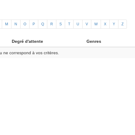
M
N
O
P
Q
R
S
T
U
V
W
X
Y
Z
Degré d'attente
Genres
u ne correspond à vos critères.