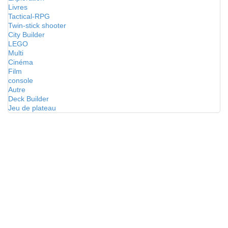
Livres
Tactical-RPG
Twin-stick shooter
City Builder
LEGO
Multi
Cinéma
Film
console
Autre
Deck Builder
Jeu de plateau