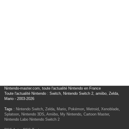
Nintendo-master.com, toute l'actualité Nintendo en France
Toute l'actualité Nintendo : Switch, Nintendo Switch 2, amiibo, Zelda,
Mario - 2003-2026
Tags :
Nintendo Switch
,
Zelda
,
Mario
,
Pokémon
,
Metroid
,
Xenoblade
,
Splatoon
,
Nintendo 3DS
,
Amiibo
,
My Nintendo
,
Cartoon Master
,
Nintendo Labo
Nintendo Switch 2