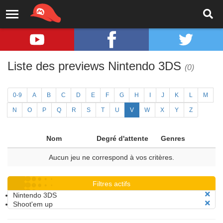
Liste des previews Nintendo 3DS
(0)
0-9
A
B
C
D
E
F
G
H
I
J
K
L
M
N
O
P
Q
R
S
T
U
V
W
X
Y
Z
Nom
Degré d'attente
Genres
Aucun jeu ne correspond à vos critères.
Filtres actifs
Nintendo 3DS
Shoot'em up