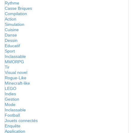
Rythme
Casse Briques
Compilation
Action
Simulation
Cuisine
Danse
Dessin
Educatif
Sport
Inclassable
MMORPG
Tir
Visual novel
Rogue-Like
Minecraft-like
LEGO
Indies
Gestion
Mode
Inclassable
Football
Jouets connectés
Enquête
Application