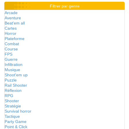
Filtrer par genre
Arcade
Aventure
Beat'em all
Cartes
Horror
Plateforme
Combat
Course
FPS
Guerre
Infiltration
Musique
Shoot'em up
Puzzle
Rail Shooter
Réflexion
RPG
Shooter
Stratégie
Survival horror
Tactique
Party Game
Point & Click