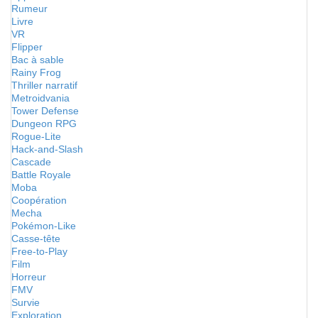
Rumeur
Livre
VR
Flipper
Bac à sable
Rainy Frog
Thriller narratif
Metroidvania
Tower Defense
Dungeon RPG
Rogue-Lite
Hack-and-Slash
Cascade
Battle Royale
Moba
Coopération
Mecha
Pokémon-Like
Casse-tête
Free-to-Play
Film
Horreur
FMV
Survie
Exploration