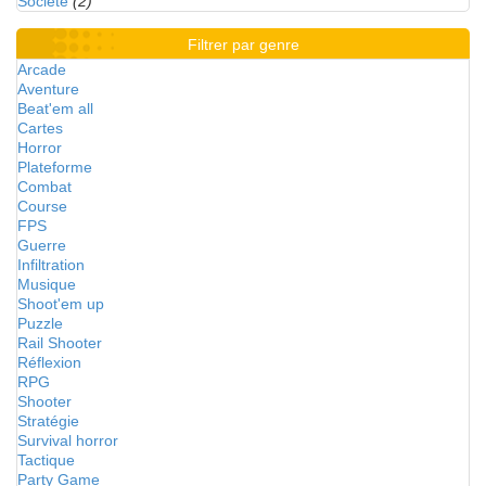
Société
(2)
Filtrer par genre
Arcade
Aventure
Beat'em all
Cartes
Horror
Plateforme
Combat
Course
FPS
Guerre
Infiltration
Musique
Shoot'em up
Puzzle
Rail Shooter
Réflexion
RPG
Shooter
Stratégie
Survival horror
Tactique
Party Game