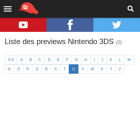
Liste des previews Nintendo 3DS
(0)
0-9
A
B
C
D
E
F
G
H
I
J
K
L
M
N
O
P
Q
R
S
T
U
V
W
X
Y
Z