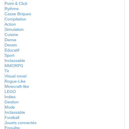
Point & Click
Rythme
Casse Briques
Compilation
Action
Simulation
Cuisine
Danse
Dessin
Educatif
Sport
Inclassable
MMORPG
Tir
Visual novel
Rogue-Like
Minecraft-like
LEGO
Indies
Gestion
Mode
Inclassable
Football
Jouets connectés
Enquête