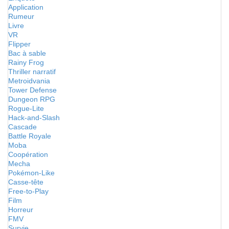
Application
Rumeur
Livre
VR
Flipper
Bac à sable
Rainy Frog
Thriller narratif
Metroidvania
Tower Defense
Dungeon RPG
Rogue-Lite
Hack-and-Slash
Cascade
Battle Royale
Moba
Coopération
Mecha
Pokémon-Like
Casse-tête
Free-to-Play
Film
Horreur
FMV
Survie