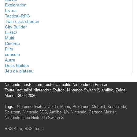
Exploration
Livres
Tactical-RPG
Twin-stick shooter
City Builder
LEGO
Multi
Cinéma
Film
console
Autre
Deck Builder
Jeu de plateau
Nintendo-master.com, toute l'actualité Nintendo en France
Toute l'actualité Nintendo : Switch, Nintendo Switch 2, amiibo, Zelda,
Mario - 2003-2026
Tags :
Nintendo Switch
,
Zelda
,
Mario
,
Pokémon
,
Metroid
,
Xenoblade
,
Splatoon
,
Nintendo 3DS
,
Amiibo
,
My Nintendo
,
Cartoon Master
,
Nintendo Labo
Nintendo Switch 2
RSS Actu
,
RSS Tests